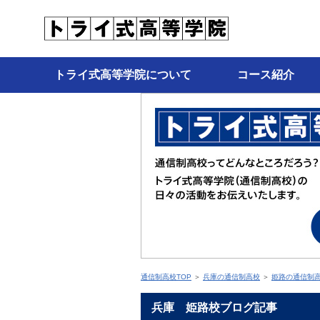
トライ式高等学院について
コース紹介
通信制高校TOP
＞
兵庫の通信制高校
＞
姫路の通信制
兵庫 姫路校ブログ記事