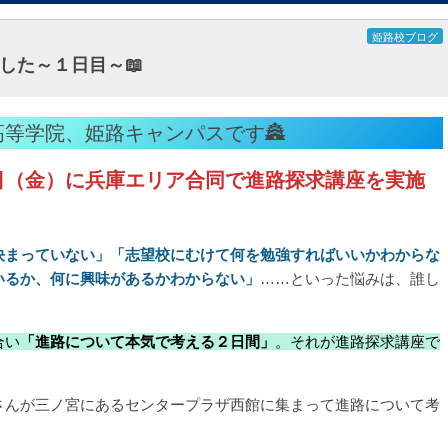
姫路校ブログ
した～１日目～📖
高等学院、姫路キャンパスです🏯
日（金）に兵庫エリア合同で進路探求講座を実施
決まっていない」「志望校にむけて何を勉強すればいいかわからな
いるか、何に興味があるかわからない」
……といった悩みは、誰し
合い
「進路について本気で考える２日間」
。それが進路探求講座で
さんが三ノ宮にあるセンタープラザ西館に集まって進路について考