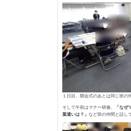
１日目、開会式のあとは同じ班の仲
そして午前はマナー研修。
「なぜ
葉遣いは？」
など班の仲間と話し