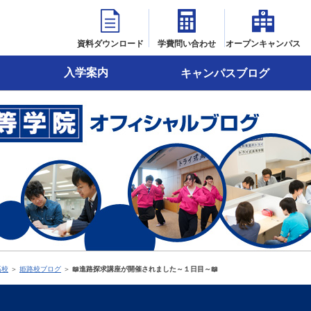
資料ダウンロード
学費問い合わせ
オープンキャンパス
入学案内
キャンパスブログ
高校
＞
姫路校ブログ
＞
📖進路探求講座が開催されました～１日目～📖