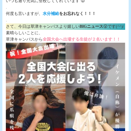
いつも通り元気に登校してくれています 😛
.
何度も言いますが、
水分補給
をお忘れなく！！！
.
さて、今日は草津キャンパスより嬉しい
BIGニュース
😲です(^^)/
素晴らしいことに、
草津キャンパスから
全国大会へ出場する生徒が２名います！！