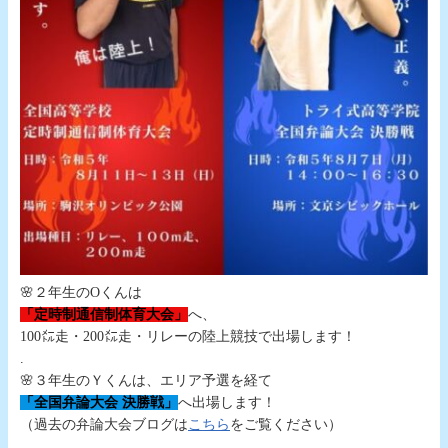
🌸２年生のОくんは
「定時制通信制体育大会」
へ、
100㍍走・200㍍走・リレーの陸上競技で出場します！
.
🌸３年生のＹくんは、エリア予選を経て
「全国弁論大会 決勝戦」
へ出場します！
（過去の弁論大会ブログは
こちら
をご覧ください）
.