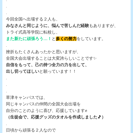
.
.
今回全国へ出場する２人も、
みなさんと同じように、悩んで苦しんだ経験
もありますが、
トライ式高等学院に転校し、
また新たに頑張ろう…！
と
多くの努力
をしています。
.
挫折もたくさんあったかと思いますが、
全国大会出場することは大変誇らしいことです✨
自信をもって、己の持つ全力の力を出して、
出し切ってほしい
と願っています！！
.
.
.
草津キャンパスでは、
同じキャンパスの仲間の全国大会出場を
自分のことのように喜び、応援しています✊
（生徒会で、応援グッズのタオルを作成しました🎵）
.
日頃から頑張る２人なので