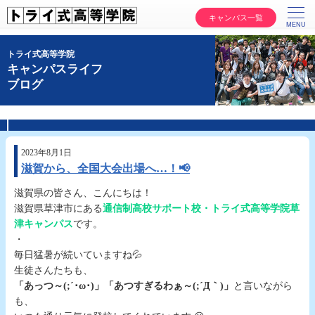
キャンパス一覧
トライ式高等学院
キャンパスライフ
ブログ
2023年8月1日
滋賀から、全国大会出場へ…！📢
滋賀県の皆さん、こんにちは！
滋賀県草津市にある
通信制高校サポート校・トライ式高等学院草
津キャンパス
です。
・
毎日猛暑が続いていますね💦
生徒さんたちも、
「あっつ～(;´･ω･)」「あつすぎるわぁ～(;´Д｀)」
と言いながら
も、