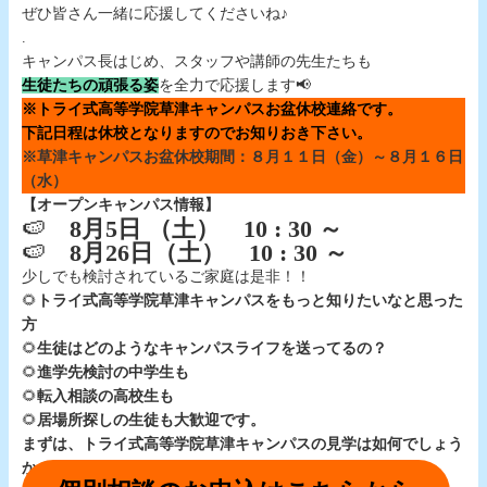
ぜひ皆さん一緒に応援してくださいね♪
.
キャンパス長はじめ、スタッフや講師の先生たちも
生徒たちの頑張る姿
を全力で応援します📢
※トライ式高等学院草津キャンパスお盆休校連絡です。
下記日程は休校となりますのでお知りおき下さい。
※草津キャンパスお盆休校期間：８月１１日（金）～８月１６日
（水）
【オープンキャンパス情報】
🍉
8月5日 （土） 10 : 30 ～
🍉
8月26日（土） 10 : 30 ～
少しでも検討されているご家庭は是非！！
🌻
トライ式高等学院草津キャンパスをもっと知りたいなと思った
方
🌻
生徒はどのようなキャンパスライフを送ってるの？
🌻
進学先検討の中学生も
🌻
転入相談の高校生も
🌻
居場所探しの生徒も大歓迎です。
まずは、トライ式高等学院草津キャンパスの見学は如何でしょう
か？