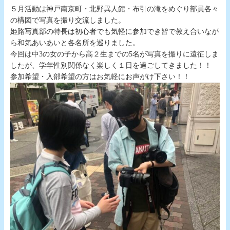
５月活動は神戸南京町・北野異人館・布引の滝をめぐり部員各々
の構図で写真を撮り交流しました。
姫路写真部の特長は初心者でも気軽に参加でき皆で教え合いなが
ら和気あいあいと各名所を巡りました。
今回は中3の女の子から高２生までの5名が写真を撮りに遠征しま
したが、学年性別関係なく楽しく１日を過ごしてきました！！
参加希望・入部希望の方はお気軽にお声がけ下さい！！