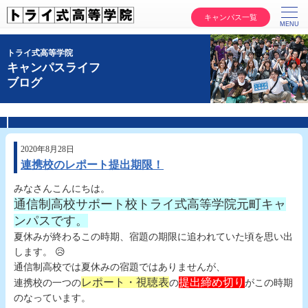
キャンパス一覧
トライ式高等学院
キャンパスライフ
ブログ
2020年8月28日
連携校のレポート提出期限！
みなさんこんにちは。
通信制高校サポート校トライ式高等学院元町キャ
ンパスです。
夏休みが終わるこの時期、宿題の期限に追われていた頃を思い出
します。 😥
通信制高校では夏休みの宿題ではありませんが、
レポート・視聴表
提出締め切り
連携校の一つの
の
がこの時期
のなっています。