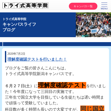
キャンパス一覧
トライ式高等学院
キャンパスライフ
ブログ
2020年7月2日
理解度確認テストを行いました！
ブログをご覧の皆さんこんにちは。
トライ式高等学院新潟キャンパスです。
理解度確認テスト
６月２７日(土）
に
を行いまし
た！今年度になって三回目の実施です。
三年生で国立大学を目指している生徒たちは遅い時間ま
で頑張って受験していました。
同じ国立
科目数が多く時間も長いので大変ですが
、