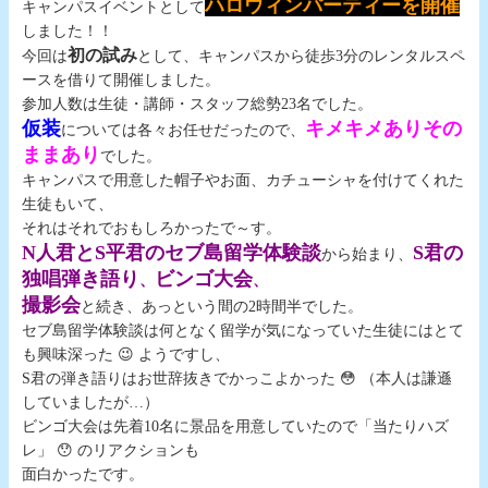
ハロウィンパーティーを開催
キャンパスイベントとして
しました！！
初の試み
今回は
として、キャンパスから徒歩3分のレンタルスペ
ースを借りて開催しました。
参加人数は生徒・講師・スタッフ総勢23名でした。
仮装
キメキメありその
については各々お任せだったので、
ままあり
でした。
キャンパスで用意した帽子やお面、カチューシャを付けてくれた
生徒もいて、
それはそれでおもしろかったで～す。
N人君とS平君のセブ島留学体験談
S君の
から始まり、
独唱弾き語り
ビンゴ大会
、
、
撮影会
と続き、あっという間の2時間半でした。
セブ島留学体験談は何となく留学が気になっていた生徒にはとて
も興味深った 😉 ようですし、
S君の弾き語りはお世辞抜きでかっこよかった 😳 （本人は謙遜
していましたが…）
ビンゴ大会は先着10名に景品を用意していたので「当たりハズ
レ」 😯 のリアクションも
面白かったです。