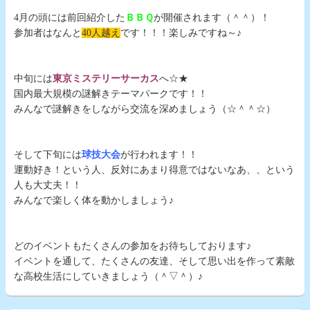
。
4月の頭には前回紹介した
ＢＢＱ
が開催されます（＾＾）！
参加者はなんと
40人越え
です
！！！楽しみですね～♪
。
。
中旬には
東京ミステリーサーカス
へ☆★
国内最大規模の謎解きテーマパークです！！
みんなで謎解きをしながら交流を深めましょう（☆＾＾☆）
。
。
そして下旬には
球技大会
が行われます！！
運動好き！という人、反対にあまり得意ではないなあ、、という
人も大丈夫！！
みんなで楽しく体を動かしましょう♪
。
。
どのイベントもたくさんの参加をお待ちしております♪
イベントを通して、たくさんの友達、そして思い出を作って素敵
な高校生活にしていきましょう（＾▽＾）♪