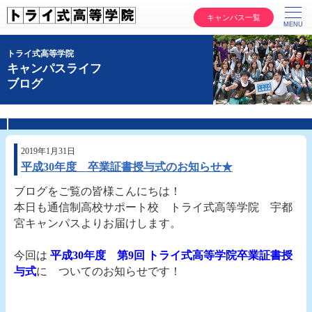
キャンパス一覧
トライ式高等学院
キャンパスライフ
ブログ
2019年1月31日
平成30年度 卒業証書授与式のお知らせ★
ブログをご覧の皆様こんにちは！
本日も通信制高校サポート校 トライ式高等学院 宇都
宮キャンパスよりお届けします。
今回
は
平成30年度 第9回
トライ式高等学院卒業証書授
与式
に ついてのお知らせです！