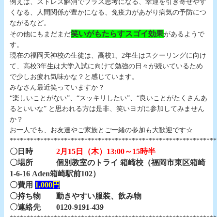
例えば、ストレス解消でプラス思考になる、幸運を引き寄せやす
くなる、人間関係が豊かになる、免疫力があがり病気の予防につ
ながるなど。
笑いがもたらすスゴイ効果
その他にもまだまだ
があるようで
す。
現在の福岡天神校の生徒は、高校1、2年生はスクーリングに向け
て、高校3年生は大学入試に向けて勉強の日々が続いているため
で少しお疲れ気味かな？と感じています。
みなさん最近笑っていますか？
“楽しいことがない”、“スッキリしたい”、“良いことがたくさんあ
るといいな” と思われる方は是非、笑いヨガに参加してみません
か？
お一人でも、お友達やご家族とご一緒の参加も大歓迎です☆
*************************************************************
〇日時
2月15日（木）13:00～15時半
〇場所 個別教室のトライ 箱崎校（福岡市東区箱崎
1-6-16 Aden箱崎駅前102）
〇費用
1,000円
〇持ち物 動きやすい服装、飲み物
〇連絡先 0120-9191-439