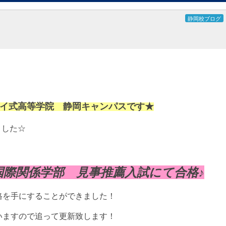
静岡校ブログ
。
イ式高等学院 静岡キャンパスです★
ました☆
！
国際関係学部 見事推薦入試にて合格♪
格を手にすることができました！
いますので追って更新致します！