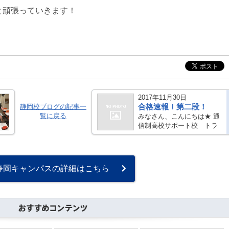
と頑張っていきます！
2017年11月30日
合格速報！第二段！
静岡校ブログの記事一
覧に戻る
みなさん、こんにちは★ 通
信制高校サポート校 トラ
イ式高等学院 静岡キャン
パスです♪ いつもブログを
ご覧下さり誠にありがとう
ございます♪ 前回のブログ
静岡キャンパスの詳細はこちら
に続きまして、嬉しいニュ
ースです・・・