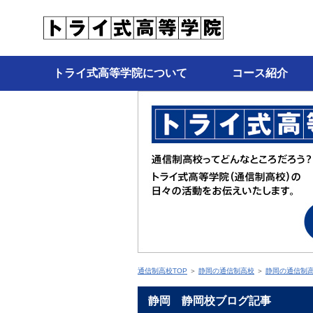
トライ式高等学院について
コース紹介
通信制高校TOP
＞
静岡の通信制高校
＞
静岡の通信制
静岡 静岡校ブログ記事