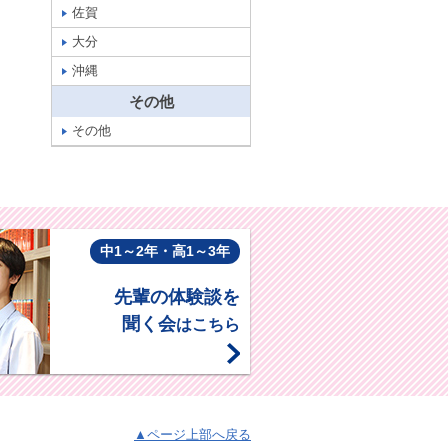
佐賀
大分
沖縄
その他
その他
中1～2年・高1～3年
先輩の体験談を
聞く会
はこちら
▲ページ上部へ戻る