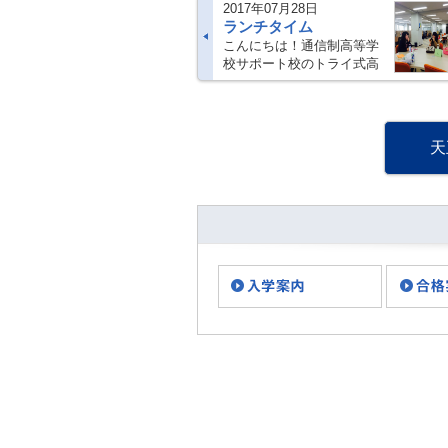
2017年07月28日
ランチタイム
こんにちは！通信制高等学
校サポート校のトライ式高
等学院大阪本校（天王寺
校）です！！ 本日は、お昼
休みの生徒の過ごし方につ
いてお伝えします。 天王寺
天
キャンパスには、みんなで
ご飯を食べる大きな・・・