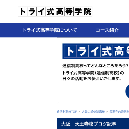
トライ式高等学院について
コース紹介
通信制高校TOP
＞
大阪の通信制高校
＞
天王寺の通信
大阪 天王寺校ブログ記事