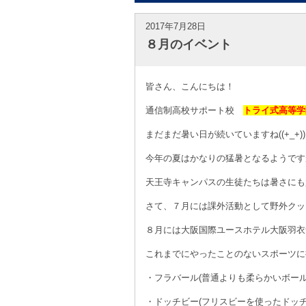
2017年7月28日
８月のイベント
皆さん、こんにちは！
通信制高校サポート校
トライ式高等学
まだまだ暑い日が続いていますね((+_+))
今年の夏はかなりの猛暑となるようです
天王寺キャンパスの生徒たちは暑さにも
さて、７月には課外活動として野外クッ
８月には大阪国際ユースホテル大阪羽衣
これまでにやったことのないスポーツに
・フラバール(普通よりも柔らかいボー
・ドッチビー(フリスビーを使ったドッチ