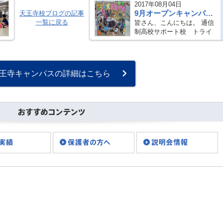
2017年08月04日
9月オープンキャンパスのお知らせ
天王寺校ブログの記事
一覧に戻る
皆さん、こんにちは。 通信
制高校サポート校 トライ
式高等学院天王寺キャンパ
スです！ 8月に入りいよい
よ夏本番、という季節にな
りましたね。 外では蝉の鳴
王寺キャンパスの詳細はこちら
き声や、畑では向日葵が咲
き誇って・・・