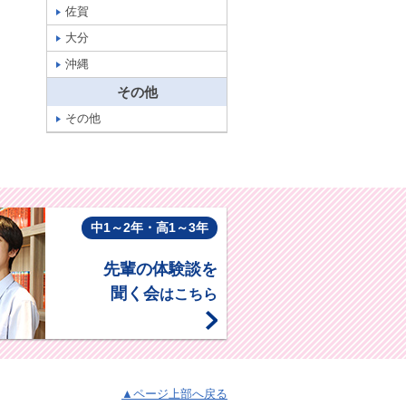
佐賀
大分
沖縄
その他
その他
中1～2年・高1～3年
先輩の体験談を
聞く会
はこちら
▲ページ上部へ戻る