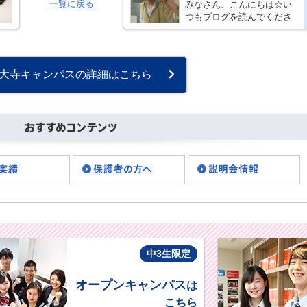
一覧に戻る
みなさん、こんにちは☆い
つもブログを読んでくださ
り、ありがとうございま
す。 梅雨も本番、じめじめ
暑い日が続いていますが、
みなさん体調を崩していま
大寺キャンパスの詳細はこちら
せんか？ 西大寺キャンパス
の生徒たちは今日も・・・
中3生限定
オープンキャンパス
は
こちら