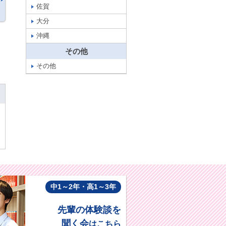
佐賀
大分
沖縄
その他
その他
中1～2年・高1～3年
先輩の体験談を
聞く会
はこちら