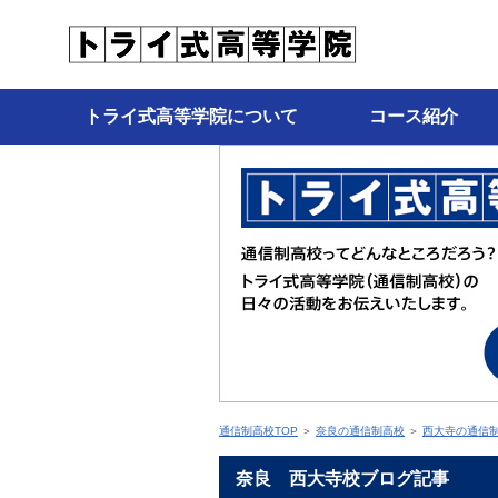
トライ式高等学院について
コース紹介
通信制高校TOP
＞
奈良の通信制高校
＞
西大寺の通信
奈良 西大寺校ブログ記事