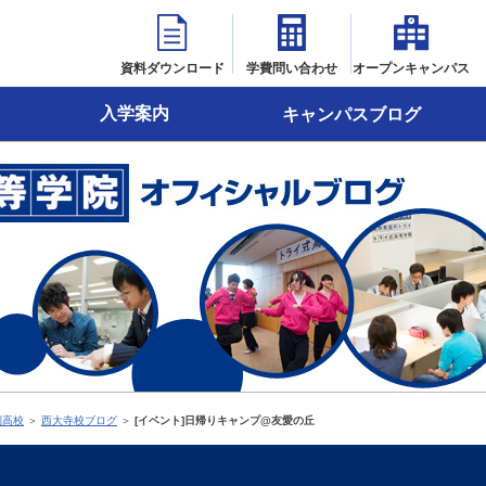
資料ダウンロード
学費問い合わせ
オープンキャンパス
入学案内
キャンパスブログ
制高校
＞
西大寺校ブログ
＞
[イベント]日帰りキャンプ@友愛の丘