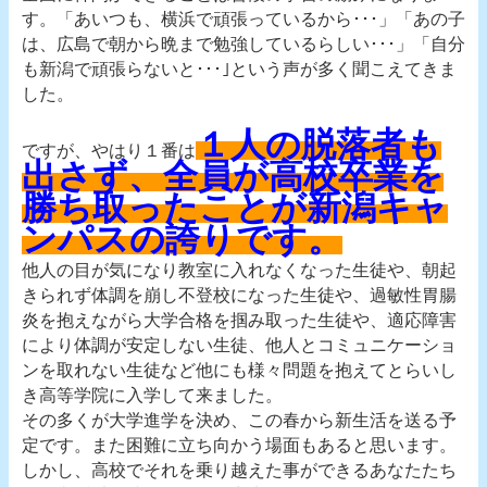
す。「あいつも、横浜で頑張っているから･･･」「あの子
は、広島で朝から晩まで勉強しているらしい･･･」「自分
も新潟で頑張らないと･･･｣という声が多く聞こえてきま
した。
１人の脱落者も
ですが、やはり１番は
出さず、全員が高校卒業を
勝ち取ったことが新潟キャ
ンパスの誇りです。
他人の目が気になり教室に入れなくなった生徒や、朝起
きられず体調を崩し不登校になった生徒や、過敏性胃腸
炎を抱えながら大学合格を掴み取った生徒や、適応障害
により体調が安定しない生徒、他人とコミュニケーショ
ンを取れない生徒など他にも様々問題を抱えてとらいし
き高等学院に入学して来ました。
その多くが大学進学を決め、この春から新生活を送る予
定です。また困難に立ち向かう場面もあると思います。
しかし、高校でそれを乗り越えた事ができるあなたたち