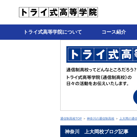
トライ式高等学院について
コース紹介
通信制高校TOP
＞
神奈川の通信制高校
＞
上大岡の通
神奈川 上大岡校ブログ記事