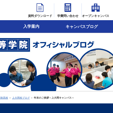
資料ダウンロード
学費問い合わせ
オープンキャンパス
入学案内
キャンパスブログ
信制高校
＞
上大岡校ブログ
＞
年末のご挨拶～上大岡キャンパス～