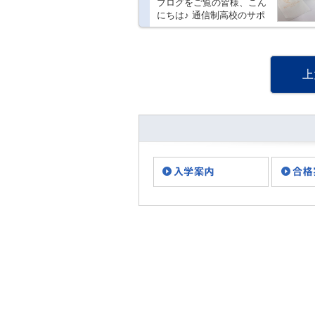
ブログをご覧の皆様、こん
にちは♪ 通信制高校のサポ
ート校 トライ式高等学
院 上大岡キャンパスのス
タッフです！ 12月22日
（木）12:00～13:00に イベ
上
ントを開催しました！！
・・・