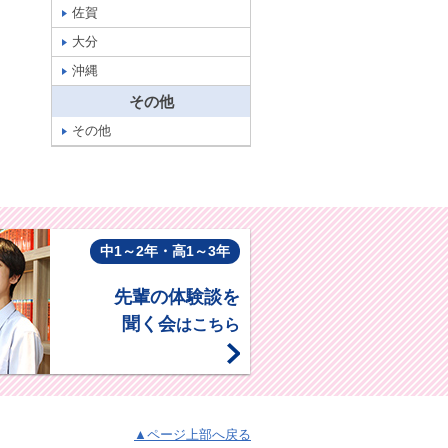
佐賀
大分
沖縄
その他
その他
中1～2年・高1～3年
先輩の体験談を
聞く会
はこちら
▲ページ上部へ戻る