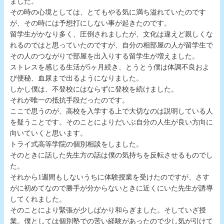
ました。
その時の心境としては、とてもやる気に満ち溢れていたのです
が、その時には予想打にしない事が起きたのです。
留学生がかなり多く、圧倒されましたが、文化は違えど親しくな
れるのではと思っていたのですが、自分の相部屋の人が留学生で
その人のつながりで部屋を出入りする留学生が増えました。
ストレスを感じる生活が5ヶ月続き、とうとう僕は体調不良およ
び便秘、血尿まで出るようになりました。
しかし僕は、不登校にはならずに登校を続けました。
それが唯一の抵抗手段だったのです。
ここで思うのが、高校を入学する上で大切なのは説明している人
を疑うことです。そのことによりだいぶ自分の人生が良い方向に
向いていくと思います。
トライ式高等学院の個別相談をしました。
そのときに話した先生方の話は僕の気持ちを反転させるものでし
た。
それから1週間もしないうちに体験授業を受けたのですが、さす
がに初めてなので勝手が分からないときに近くにいた先生が誘導
してくれました。
そのことにより緊張が少しばかり和らぎました。そしていざ授
業。僕としては個別塾での苦い経験があったので少し気が引けて