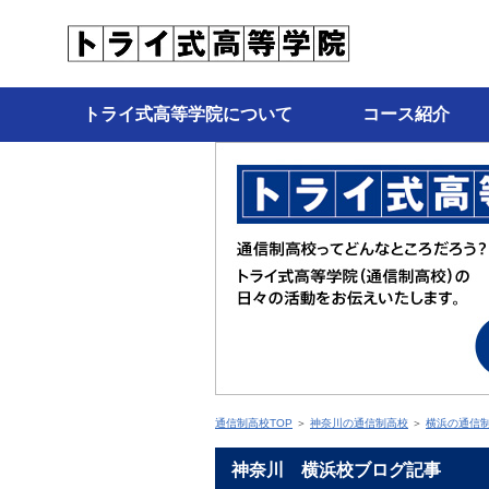
トライ式高等学院について
コース紹介
通信制高校TOP
＞
神奈川の通信制高校
＞
横浜の通信
神奈川 横浜校ブログ記事