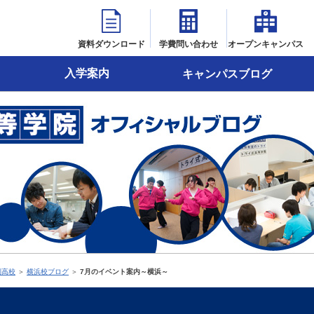
資料ダウンロード
学費問い合わせ
オープンキャンパス
入学案内
キャンパスブログ
制高校
＞
横浜校ブログ
＞
7月のイベント案内～横浜～