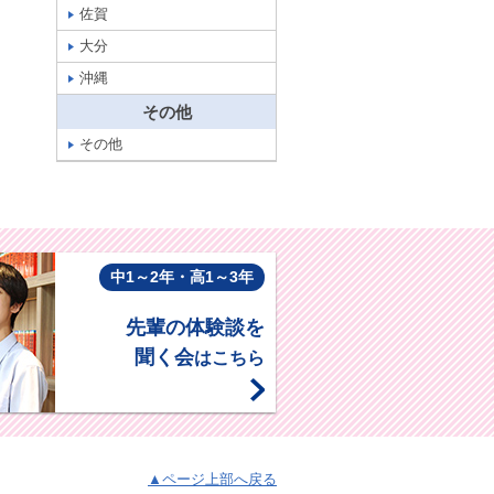
佐賀
大分
沖縄
その他
その他
中1～2年・高1～3年
先輩の体験談を
聞く会
はこちら
▲ページ上部へ戻る