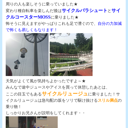
周りの人も楽しそうに乗っていました★
サイクルパラシュート
サイ
変わり種自転車を楽しんだ後は
と
クルコースター
MOSS
に乗りました★
怖そうに見えますがやっぱりこれも足で漕ぐので、
自分の力加減
で怖くも易しくもなります！
天気がよくて風が気持ちよかったですよ～★
みんなで途中ジュースやアイスを買って休憩したあとは、
サイクルリュージュ
ここの目玉でもある
に乗りました！サ
イクルリュージュは急勾配の坂をソリで駆け抜ける
スリル満点
の
乗り物！
しっかりお兄さんが説明をしてくれます・・