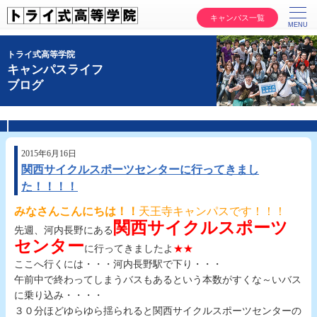
キャンパス一覧
トライ式高等学院
キャンパスライフ
ブログ
2015年6月16日
関西サイクルスポーツセンターに行ってきまし
た！！！！
みなさんこんにちは！！
天王寺キャンパスです！！！
関西サイクルスポーツ
先週、河内長野にある
センター
に行ってきましたよ
★★
ここへ行くには・・・河内長野駅で下り・・・
午前中で終わってしまうバスもあるという本数がすくな～いバス
に乗り込み・・・・
３０分ほどゆらゆら揺られると関西サイクルスポーツセンターの