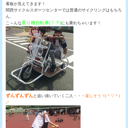
看板が見えてきます！
関西サイクルスポーツセンターでは普通のサイクリングはもちろ
ん、
変り種自転車(！？)
こ～んな
にも乗れちゃいます！
ずんずんずん
と追い抜いていく二人・・・
楽しそうヾ(＾▽＾)
／