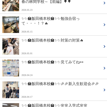
春の林間学校～【前編】🌳🌳
2026.05.23
✨✨🏫飯田橋本校🏫✨✨勉強合宿っ
て・・・！？🔥
2026.05.15
✨✨🏫飯田橋本校🏫✨✨対策の対策🔥
2026.05.01
✨✨🏫飯田橋本校🏫✨✨見てみてね👀
2026.04.24
✨✨🏫飯田橋本校🏫✨✨🎉🎉新入生歓迎会🎉🎉
2026.04.17
✨✨🏫飯田橋本校🏫✨✨🌸🌸入学式🌸🌸