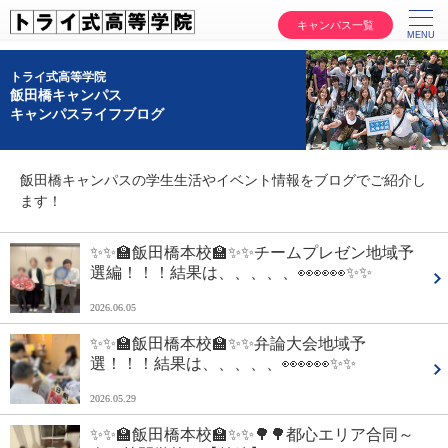
キャンパス一覧
トライ式高等学院
飯田橋キャンパス
キャンパスライフブログ
飯田橋キャンパスの学生生活やイベント情報をブログでご紹介し
ます！
✨✨🏫飯田橋本校🏫✨✨チームプレゼン地域予
選編！！！結果は、、、、、👀👀👀✨✨
2026.06.05
✨✨🏫飯田橋本校🏫✨✨弁論大会地域予
選！！！結果は、、、、、👀👀👀✨✨
2026.05.29
✨✨🏫飯田橋本校🏫✨✨🌳🌳都心エリア合同～