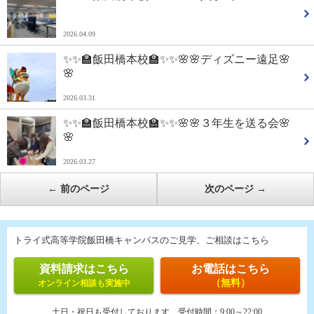
2026.04.09
✨✨🏫飯田橋本校🏫✨✨🌸🌸ディズニー遠足🌸
🌸
2026.03.31
✨✨🏫飯田橋本校🏫✨✨🌸🌸３年生を送る会🌸
🌸
2026.03.27
←
前のページ
次のページ
→
トライ式高等学院飯田橋キャンパスのご見学、ご相談はこちら
資料請求はこちら
お電話はこちら
（無料）
オンライン相談も実施中
土日・祝日も受付しております
受付時間：
9:00～22:00