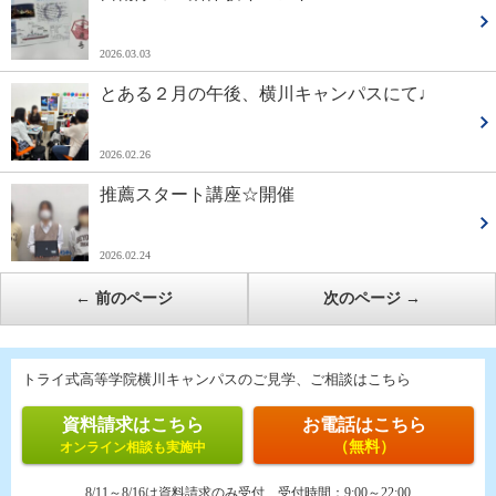
2026.03.03
とある２月の午後、横川キャンパスにて♩
2026.02.26
推薦スタート講座☆開催
2026.02.24
←
前のページ
次のページ
→
トライ式高等学院横川キャンパスのご見学、ご相談はこちら
資料請求はこちら
お電話はこちら
（無料）
オンライン相談も実施中
8/11～8/16は資料請求のみ受付
受付時間：
9:00～22:00