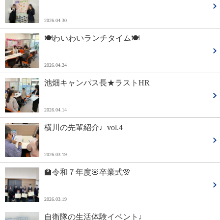
2026.04.30
🍽わいわいランチタイム🍽
2026.04.24
池畑キャンパス長★ラストHR
2026.04.14
横川の先輩紹介♩vol.4
2026.03.19
🏫令和７年度🌸卒業式🌸
2026.03.19
自衛隊の生活体験イベント♩