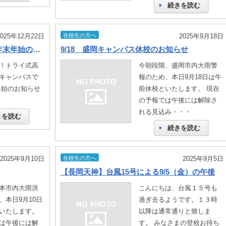
続きを読む
2025年12月22日
在校生の方へ
2025年9月18日
【姫路キャンパス】※お知らせ🎍年末年始のお休み🐎
9/18 盛岡キャンパス休校のお知らせ
は！トライ式高
今朝段階、盛岡市内大雨警
キャンパスで
報のため、本日9月18日は午
年始のお知らせ
前休校といたします。 現在
・
の予報では午後には解除さ
れる見込み・・・
きを読む
続きを読む
2025年9月10日
在校生の方へ
2025年9月5日
【長岡天神】台風15号による9/5（金）の午後
本市内大雨洪
こんにちは、台風１５号も
、本日9月10日
過ぎ去るようです。１３時
いたします。
以降は通常通りと致しま
は午後には解
す。 みなさまの登校お待ち