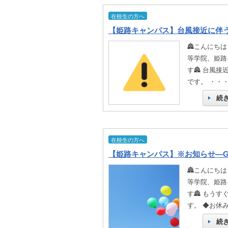
在校生の方へ
【姫路キャンパス】台風接近に伴
🏯こんにち
等学院、姫路
す🏯 台風接
です。 ・・
続
在校生の方へ
🏯こんにち
等学院、姫路
す🏯 もうす
す。 ◆お休
続