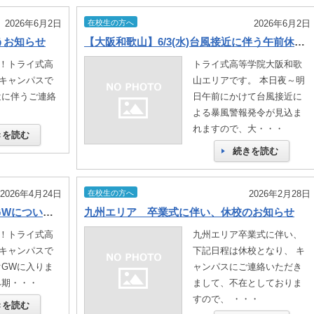
2026年6月2日
在校生の方へ
2026年6月2日
うお知らせ
【大阪和歌山】6/3(水)台風接近に伴う午前休校のご連絡
は！トライ式高
トライ式高等学院大阪和歌
キャンパスで
山エリアです。 本日夜～明
近に伴うご連絡
日午前にかけて台風接近に
・
よる暴風警報発令が見込ま
れますので、大・・・
きを読む
続きを読む
2026年4月24日
在校生の方へ
2026年2月28日
【姫路キャンパス】※お知らせ―GWについて🎏
九州エリア 卒業式に伴い、休校のお知らせ
は！トライ式高
九州エリア卒業式に伴い、
キャンパスで
下記日程は休校となり、 キ
ぐGWに入りま
ャンパスにご連絡いただき
み期・・・
まして、不在としておりま
すので、 ・・・
きを読む