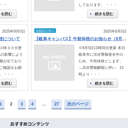
・・
しております。 ・・・
きを読む
続きを読む
2025年9月5日
在校生の方へ
2025年9月5日
開校について
【岐阜キャンパス】午前休校のお知らせ（9月5日）
３時３０分更
※9月5日11時55分更新 本日
風の影響により
岐阜市に洪水警報発令中の
報が出ており
ため、午前休校とします。
ご確認をお願
→洪水警報解除に伴い、13
。・・・
時より・・・
きを読む
続きを読む
1
2
3
4
…
27
次のページ