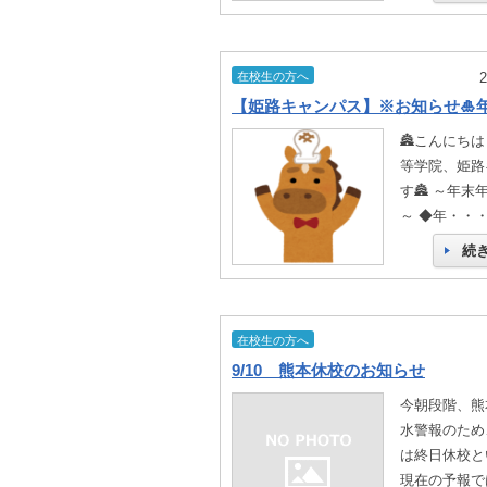
在校生の方へ
🏯こんにち
等学院、姫路
す🏯 ～年末
～ ◆年・・
続
在校生の方へ
9/10 熊本休校のお知らせ
今朝段階、熊
水警報のため
は終日休校と
現在の予報で