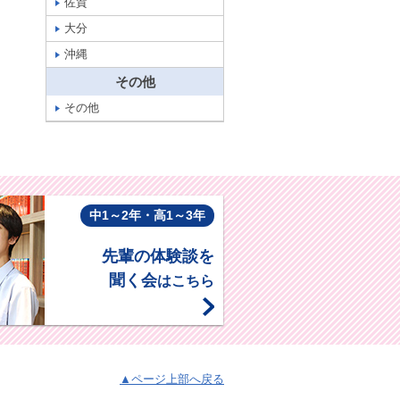
佐賀
大分
沖縄
その他
その他
中1～2年・高1～3年
先輩の体験談を
聞く会
はこちら
▲ページ上部へ戻る