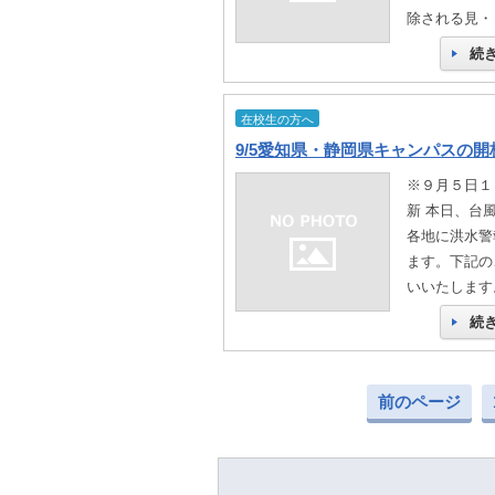
除される見・
続
在校生の方へ
9/5愛知県・静岡県キャンパスの
※９月５日１
新 本日、台
各地に洪水警
ます。下記の
いいたします
続
前のページ