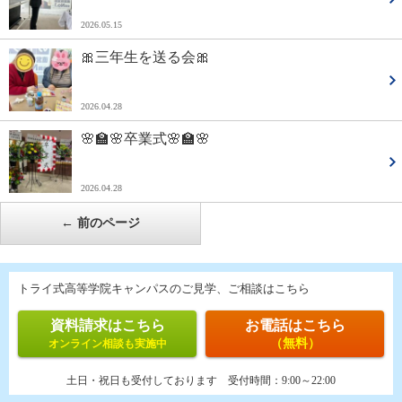
2026.05.15
🎀三年生を送る会🎀
2026.04.28
🌸🏫🌸卒業式🌸🏫🌸
2026.04.28
←
前のページ
トライ式高等学院キャンパスのご見学、ご相談はこちら
資料請求はこちら
お電話はこちら
（無料）
オンライン相談も実施中
土日・祝日も受付しております
受付時間：
9:00～22:00