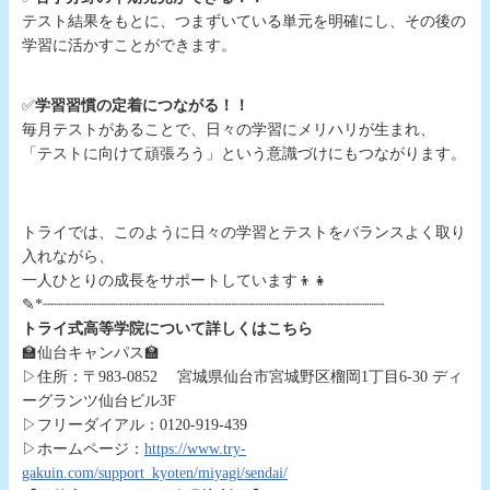
テスト結果をもとに、つまずいている単元を明確にし、その後の
学習に活かすことができます。
✅
学習習慣の定着につながる！！
毎月テストがあることで、日々の学習にメリハリが生まれ、
「テストに向けて頑張ろう」という意識づけにもつながります。
トライでは、このように日々の学習とテストをバランスよく取り
入れながら、
一人ひとりの成長をサポートしています👦👧
✎*┈┈┈┈┈┈┈┈┈┈┈┈┈┈┈┈┈┈┈┈┈┈┈┈┈┈┈┈┈┈┈┈┈┈┈┈┈┈┈
トライ式高等学院について詳しくはこちら
🏫仙台キャンパス🏫
▷住所：〒983-0852 宮城県仙台市宮城野区榴岡1丁目6-30 ディ
ーグランツ仙台ビル3F
▷フリーダイアル：0120-919-439
▷ホームページ：
https://www.try-
gakuin.com/support_kyoten/miyagi/sendai/