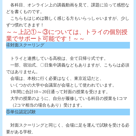
各科目、オンライン上の講義動画を見て、課題に沿って感想な
どを書くものです。
こちらもはじめは難しく感じる方もいらっしゃいますが、少し
ずつ慣れてきます！
～～上記①～③については、トライの個別授
業でサポート可能です！～～
④対面スクーリング
トライと連携している高校は、全て日帰り式です。
一部、宿泊式、〇日集中講義などもありますが、こちらは必須
ではありません。
会場は、本校に行く必要はなく、東京近辺だと、
いくつかの大学や会議室が会場として使われています。
1年間に合計10～20日通って対面の授業を受けます。
大学の授業のように、自分が履修している科目の授業を1コマ
（2コマ相当の場合もあり）受けます。
⑤単位認定試験
対面スクーリングと同じく、会場に足を運んで試験を受ける必
要がある学校、