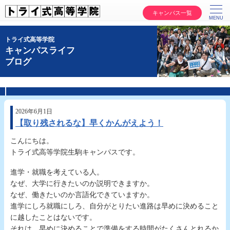
キャンパス一覧
トライ式高等学院
キャンパスライフ
ブログ
2026年6月1日
【取り残されるな】早くかんがえよう！
こんにちは。
トライ式高等学院生駒キャンパスです。
進学・就職を考えている人。
なぜ、大学に行きたいのか説明できますか。
なぜ、働きたいのか言語化できていますか。
進学にしろ就職にしろ、自分がとりたい進路は早めに決めること
に越したことはないです。
それは、早めに決めることで準備をする時間がたくさんとれるか