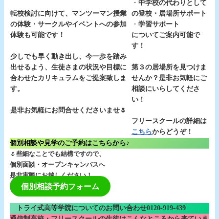
・
中学校の代わりとして
転校検討に向けて、マンツーマン授業
の登校・居場所サポート
の体験・サークルやイベントへの参加
・
学習サポート
体験も可能です！
についてご案内可能で
す！
少しでも早く動き出し、今一歩を踏み
出せるよう、生徒さまの状況や目標に
第３の居場所を見つけま
合わせたカリキュラムをご提案致しま
せんか？是非お気軽にご
す。
相談にいらしてくださ
い！
是非お気軽にお問合せくださいませ🌷
フリースクールの詳細は
こちら
からどうぞ！
個別相談や見学のご予約はこちらから♪
🌷
些細なことでも結構ですので、
個別面談・オープンキャンパスへ
是非実際にお越しください！
個別相談予約フォーム
トライ式高等学院についてのお問い合わせ0120-919-439
通信制高校・フリースクールの生徒はこんなところから来ていま