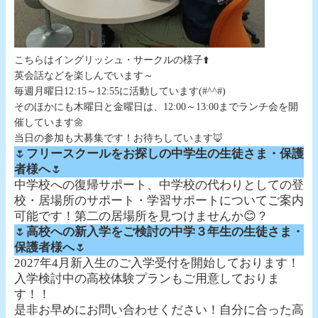
こちらはイングリッシュ・サークルの様子⬆️
英会話などを楽しんでいます～
毎週月曜日12:15～12:55に活動しています(#^^#)
そのほかにも木曜日と金曜日は、12:00～13:00までランチ会を開
催しています🌼
当日の参加も大募集です！お待ちしています🦊
🌷
フリースクールをお探しの中学生の生徒さま・保護
者様へ
🌷
中学校への復帰サポート、中学校の代わりとしての登
校・居場所のサポート・学習サポートについてご案内
可能です！第二の居場所を見つけませんか😊？
🌷
高校への新入学をご検討の中学３年生の生徒さま・
保護者様へ
🌷
2027年4月新入生のご入学受付を開始しております！
入学検討中の高校体験プランもご用意しておりま
す！！
是非お早めにお問い合わせください！自分に合った高