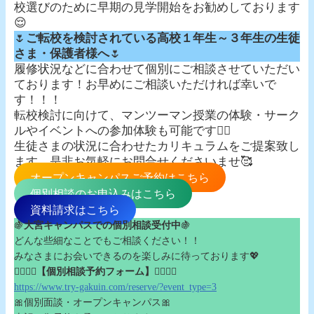
校選びのために早期の見学開始をお勧めしております
😌
🌷
ご転校を検討されている高校１年生～３年生の生徒
さま・保護者様へ
🌷
履修状況などに合わせて個別にご相談させていただい
ております！お早めにご相談いただければ幸いで
す！！！
転校検討に向けて、マンツーマン授業の体験・サーク
ルやイベントへの参加体験も可能です👌🏻
生徒さまの状況に合わせたカリキュラムをご提案致し
ます。是非お気軽にお問合せくださいませ🥰
オープンキャンパスご予約はこちら
個別相談のお申込みはこちら
資料請求はこちら
🍇
大宮キャンパスでの個別相談受付中
🍇
どんな些細なことでもご相談ください！！
みなさまにお会いできるのを楽しみに待っております💖
👇🏻👇🏻
【個別相談予約フォーム】
👇🏻👇🏻
https://www.try-gakuin.com/reserve/?event_type=3
🎀個別面談・オープンキャンパス🎀