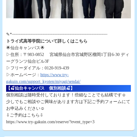
✎*┈┈┈┈┈┈┈┈┈┈┈┈┈┈┈┈┈┈┈┈┈┈┈┈┈┈┈┈┈┈┈┈┈┈┈┈┈┈┈
トライ式高等学院について詳しくはこちら
🌟仙台キャンパス🌟
▷住所：〒983-0852 宮城県仙台市宮城野区榴岡1丁目6-30 ディ
ーグランツ仙台ビル3F
▷フリーダイアル：0120-919-439
▷ホームページ：
https://www.try-
gakuin.com/support_kyoten/miyagi/sendai/
【🍒仙台キャンパス 個別相談🍒】
個別相談は随時受付しております！些細なことでも結構です☺
少しでもご相談やご興味があります方は下記ご予約フォームにて
お申込みください☺
⇩ご予約はこちら⇩
https://www.try-gakuin.com/reserve/?event_type=3