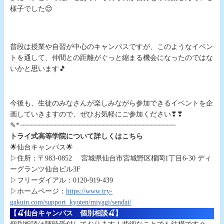
様子でした😊
普段は授業や自習が中心のキャンパスですが、このようなイベン
トを通して、仲間との距離がぐっと縮まる機会になったのではな
いかと思います🎵
今後も、生徒のみなさんが楽しみながら参加できるイベントを企
画していきますので、ぜひお気軽にご参加ください❣❣
✎*┈┈┈┈┈┈┈┈┈┈┈┈┈┈┈┈┈┈┈┈┈┈┈┈┈┈┈┈┈┈┈┈┈┈┈┈┈┈┈
トライ式高等学院について詳しくはこちら
🌟仙台キャンパス🌟
▷住所：〒983-0852 宮城県仙台市宮城野区榴岡1丁目6-30 ディ
ーグランツ仙台ビル3F
▷フリーダイアル：0120-919-439
▷ホームページ：
https://www.try-
gakuin.com/support_kyoten/miyagi/sendai/
【🍒仙台キャンパス 個別相談🍒】