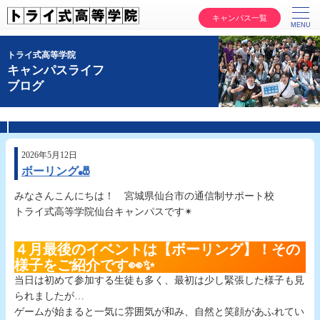
キャンパス一覧
トライ式高等学院
キャンパスライフ
ブログ
2026年5月12日
ボーリング🎳
みなさんこんにちは！ 宮城県仙台市の通信制サポート校
トライ式高等学院仙台キャンパスです✴
４月最後のイベントは【ボーリング】！その
様子をご紹介です👀✨
当日は初めて参加する生徒も多く、最初は少し緊張した様子も見
られましたが…
ゲームが始まると一気に雰囲気が和み、自然と笑顔があふれてい