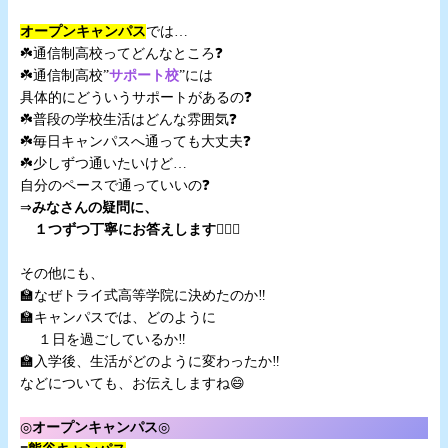
・
オープンキャンパス
では…
☘️通信制高校ってどんなところ❓️
☘️通信制高校”
サポート校
”には
具体的にどういうサポートがあるの❓️
☘️普段の学校生活はどんな雰囲気❓️
☘️毎日キャンパスへ通っても大丈夫❓️
☘️少しずつ通いたいけど…
自分のペースで通っていいの❓️
⇒
みなさんの疑問に、
１つずつ丁寧にお答えします
💁‍♀️✨️
・
その他にも、
🏫なぜトライ式高等学院に決めたのか‼️
🏫キャンパスでは、どのように
１日を過ごしているか‼️
🏫入学後、生活がどのように変わったか‼️
などについても、お伝えしますね😄
・
◎
オープンキャンパス
◎