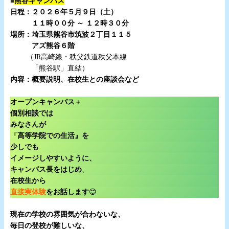
■
熊谷キャンパス
日程：２０２６年５月９日（土）
１１時００分 ～ １２時３０分
場所：埼玉県熊谷市筑波２丁目１１５
アズ熊谷６階
（JR高崎線・秩父鉄道秩父本線
「熊谷駅」直結）
内容：概要説明、在校生との座談会など
・
オープンキャンパス
＋
個別相談では
みなさんが
『
高等学院での生活』を
少しでも
イメージしやすいように、
キャンパス長をはじめ
、
在校生から
直接実体験
をお話します
😊
・
現在の学校の雰囲気が合わないな、
毎日の登校が難しいな、