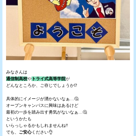
・
みなさんは
通信制高校
や
トライ式高等学院
が
どんなところか、ご存じでしょうか⁉️
・
具体的にイメージが湧かないなぁ…🤔
オープンキャンパスに興味はあるけど
最初の一歩を踏み出す勇気がないなぁ…🤔
というかたも
いらっしゃるかもしれませんね‼️
でも、
ご安心
ください👌