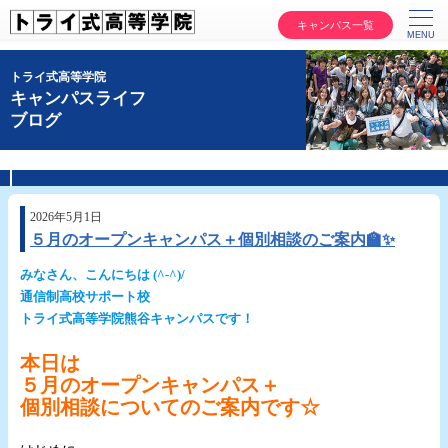
キャンパス一覧
トライ式高等学院
キャンパスライフ
ブログ
2026年5月1日
５月のオープンキャンパス＋個別相談のご案内🏫✨
みなさん、こんにちは (^‐^)/
通信制高校サポート校
トライ式高等学院熊谷キャンパスです！
.
本日は
５月のオープンキャンパス＋
個別相談についてのご案内です☆
・