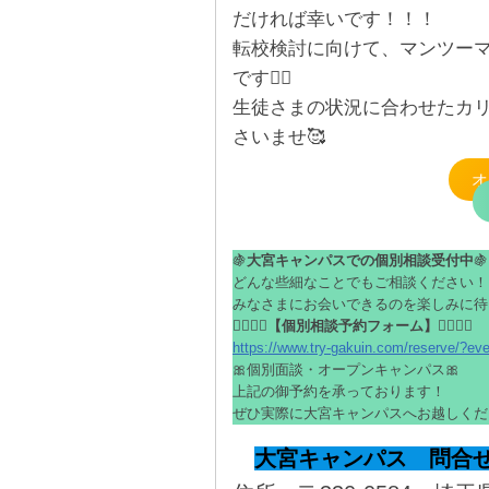
だければ幸いです！！！
転校検討に向けて、マンツー
です👌🏻
生徒さまの状況に合わせたカ
さいませ🥰
オ
🍇
大宮キャンパスでの個別相談受付中
🍇
どんな些細なことでもご相談ください！
みなさまにお会いできるのを楽しみに待
👇🏻👇🏻
【個別相談予約フォーム】
👇🏻👇🏻
https://www.try-gakuin.com/reserve/?ev
🎀個別面談・オープンキャンパス🎀
上記の御予約を承っております！
ぜひ実際に大宮キャンパスへお越しくだ
大宮キャンパス 問合