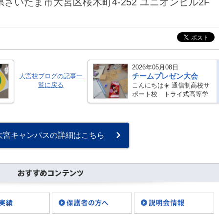
玉県さいたま市大宮区桜木町4-252 ユニオンビル2F
2026年05月08日
チームプレゼン大会
大宮校ブログの記事一
覧に戻る
こんにちは☀️ 通信制高校サ
ポート校 トライ式高等学
院 大宮キャンパスです！
いつもブログをご覧いただ
きありがとうございます。
今回はチームプレゼン大会
大宮キャンパスの詳細はこちら
について紹介したいと思い
ます・・・