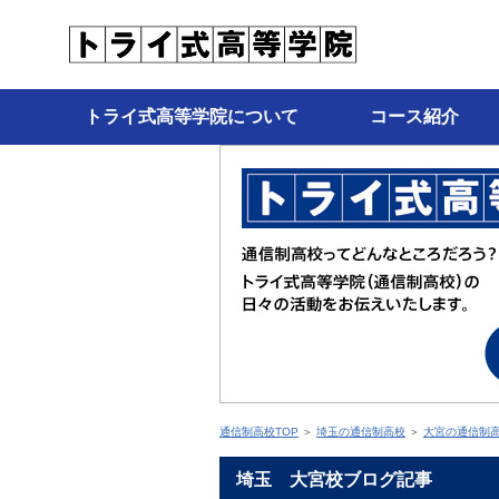
トライ式高等学院について
コース紹介
通信制高校TOP
＞
埼玉の通信制高校
＞
大宮の通信制
埼玉 大宮校ブログ記事