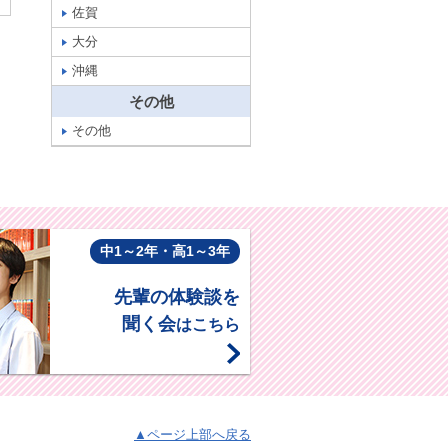
佐賀
大分
沖縄
その他
その他
中1～2年・高1～3年
先輩の体験談を
聞く会
はこちら
▲ページ上部へ戻る