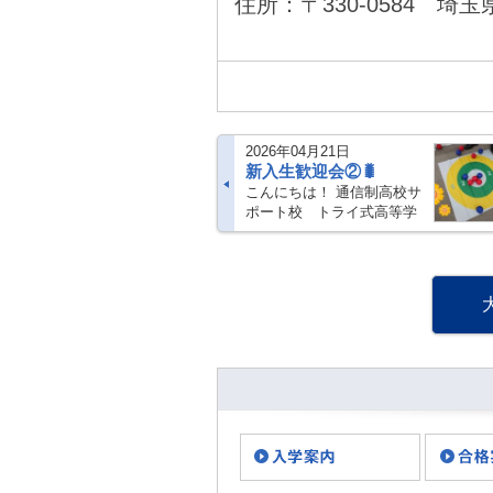
住所：〒330-0584 埼
2026年04月21日
新入生歓迎会②🐛
こんにちは！ 通信制高校サ
ポート校 トライ式高等学
院 大宮キャンパスです！
いつもブログをご覧いただ
きありがとうございます。
大宮キャンパスでは新入生
歓迎会を4/16に開催しまし
た・・・