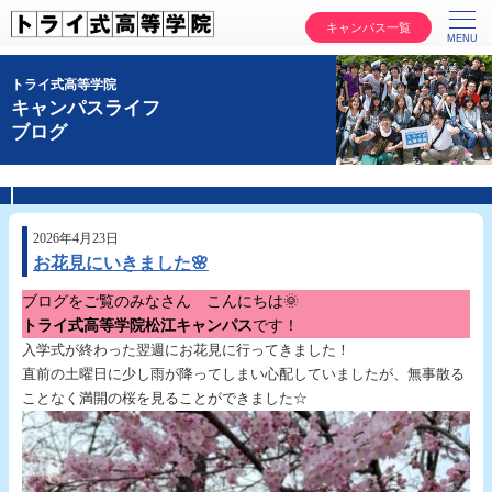
キャンパス一覧
トライ式高等学院
キャンパスライフ
ブログ
2026年4月23日
お花見にいきました🌸
ブログをご覧のみなさん こんにちは🌞
トライ式高等学院松江キャンパス
です！
入学式が終わった翌週にお花見に行ってきました！
直前の土曜日に少し雨が降ってしまい心配していましたが、無事散る
ことなく満開の桜を見ることができました☆