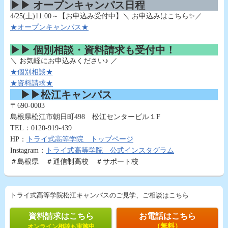
▶▶ オープンキャンパス日程
4/25(土)11:00～【お申込み受付中】＼ お申込みはこちら✨／
★オープンキャンパス★
▶▶ 個別相談・資料請求も受付中！
＼ お気軽にお申込みください♪ ／
★個別相談★
★資料請求★
▶▶松江キャンパス
〒690-0003
島根県松江市朝日町498 松江センタービル１F
TEL：0120-919-439
HP：
トライ式高等学院 トップページ
Instagram：
トライ式高等学院 公式インスタグラム
＃島根県 ＃通信制高校 ＃サポート校
トライ式高等学院松江キャンパスのご見学、ご相談はこちら
資料請求はこちら
お電話はこちら
（無料）
オンライン相談も実施中