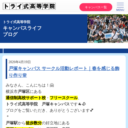
キャンパス一覧
トライ式高等学院
キャンパスライフ
ブログ
2026年4月19日
戸塚キャンパス サークル活動レポート｜春を感じる飾
り作り🌸
みなさん、こんにちは！🤗
横浜市
戸塚区
にある
通信制高校サポート校
・
フリースクール
、
トライ式高等学院
戸塚キャンパス
です🐐🥀
ブログをご覧いただき、ありがとうございます💕
＊
戸塚駅
から
徒歩数分
の好立地にある