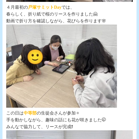
４月最初の
戸塚サミットDay
では、
春らしく、折り紙で桜のリースを作りました🤗
動画で折り方を確認しながら、花びらを作ります🌸
この日は
中等部
の生徒会さんが参加🔅
手を動かしながら、趣味の話にも花が咲きました🤭
みんなで協力して、リースが完成❗