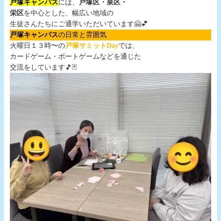
戸塚キャンパス
には、
戸塚区・泉区・
栄区
を中心とした、幅広い地域の
生徒さんたちにご通学いただいています🤗💕
戸塚キャンパス
の日常と雰囲気
火曜日１３時〜の
戸塚サミットDay
では、
カードゲーム・ボートゲームなどを通じた
交流をしています🎵🃏