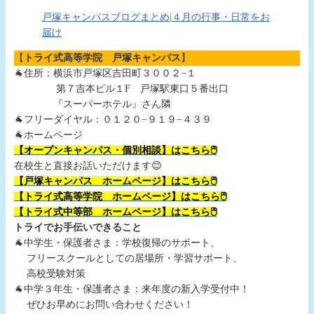
戸塚キャンパスブログまとめ|４月の行事・日常をお
届け
【
トライ式高等学院 戸塚キャンパス
】
🐐住所：横浜市戸塚区吉田町３００２−１
第７吉本ビル１F 戸塚駅東口５番出口
『スーパーホテル』さん隣
🐐フリーダイヤル：０１２０−９１９−４３９
🐐ホームページ
【オープンキャンパス・個別相談】
はこちら🖱️
在校生と直接お話いただけます😊
【戸塚キャンパス ホームページ】はこちら🖱️
【トライ式高等学院 ホームページ】はこちら🖱️
【トライ式中等部 ホームページ】はこちら🖱️
トライでお手伝いできること
🐐中学生・保護者さま：学校復帰のサポート、
フリースクールとしての居場所・学習サポート、
高校受験対策
🐐中学３年生・保護者さま：来年度の新入学受付中！
ぜひお早めにお問い合わせください！