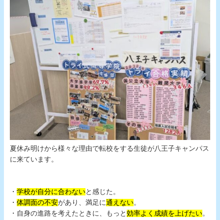
夏休み明けから様々な理由で転校をする生徒が八王子キャンパス
に来ています。
・
学校が自分に合わない
と感じた。
・
体調面の不安
があり、満足に
通えない
。
・自身の進路を考えたときに、もっと
効率よく成績を上げたい
。