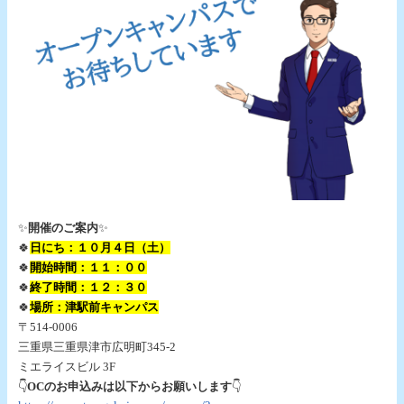
✨
開催のご案内
✨
🍀
日にち：１０月４日（土）
🍀
開始時間：１
１：
００
🍀
終了時間：１２：３０
🍀
場所：津駅前キャンパス
〒514-0006
三重県三重県津市広明町345-2
ミエライスビル 3F
👇
OCのお申込みは以下からお願いします
👇