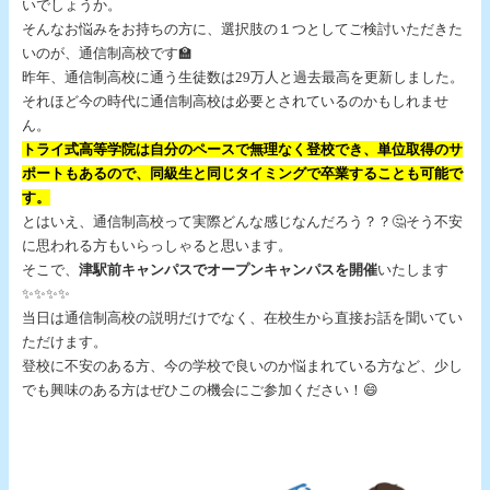
いでしょうか。
そんなお悩みをお持ちの方に、選択肢の１つとしてご検討いただきた
いのが、通信制高校です🏫
昨年、通信制高校に通う生徒数は29万人と過去最高を更新しました。
それほど今の時代に通信制高校は必要とされているのかもしれませ
ん。
トライ式高等学院は自分のペースで無理なく登校でき、単位取得のサ
ポートもあるので、同級生と同じタイミングで卒業することも可能で
す。
とはいえ、通信制高校って実際どんな感じなんだろう？？🤔そう不安
に思われる方もいらっしゃると思います。
そこで、
津駅前キャンパスでオープンキャンパスを開催
いたします
✨✨✨✨
当日は通信制高校の説明だけでなく、在校生から直接お話を聞いてい
ただけます。
登校に不安のある方、今の学校で良いのか悩まれている方など、少し
でも興味のある方はぜひこの機会にご参加ください！😄