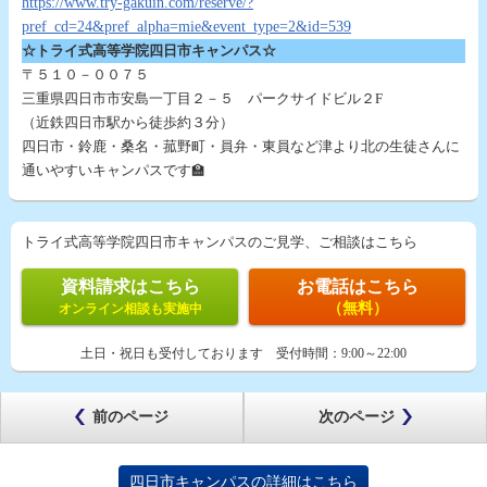
https://www.try-gakuin.com/reserve/?
pref_cd=24&pref_alpha=mie&event_type=2&id=539
☆トライ式高等学院四日市キャンパス☆
〒５１０－００７５
三重県四日市市安島一丁目２－５ パークサイドビル２F
（近鉄四日市駅から徒歩約３分）
四日市・鈴鹿・桑名・菰野町・員弁・東員など津より北の生徒さんに
通いやすいキャンパスです🏫
トライ式高等学院四日市キャンパスのご見学、ご相談はこちら
資料請求はこちら
お電話はこちら
（無料）
オンライン相談も実施中
土日・祝日も受付しております
受付時間：
9:00～22:00
前のページ
次のページ
四日市キャンパスの詳細はこちら