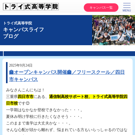
キャンパス一覧
トライ式高等学院
キャンパスライフ
ブログ
2025年9月24日
🏫オープンキャンパス開催🏫／フリースクール／四日
市キャンパス
みなさんこんにちは！
三重県
四日市市
にある、
通信制高校サポート校、トライ式高等学院四
日市校
です😊
一学期はなかなか登校できなかった・・・。
夏休み明け学校に行きたくなさそう・・・。
このままで進学は大丈夫かな・・・。
そんな心配が頭から離れず、悩まれている方もいらっしゃるのではな