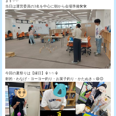
ます✨✨
当日は運営委員の3名を中心に朝から会場準備🛠️🛠️
今回の夏祭りは【縁日】🏮✨✨🏮
射的・わなげ・ヨーヨー釣り・お菓子釣り・かたぬき～😄😊