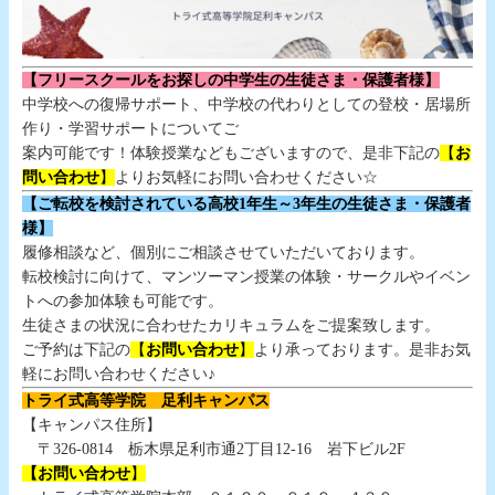
【フリースクールをお探しの中学生の生徒さま・保護者様】
中学校への復帰サポート、中学校の代わりとしての登校・居場所
作り・学習サポートについてご
案内可能です！体験授業などもございますので、是非下記の
【
お
問い合わせ
】
よりお気軽にお問い合わせください☆
【ご転校を検討されている高校1年生～3年生の生徒さま・保護者
様】
履修相談など、個別にご相談させていただいております。
転校検討に向けて、マンツーマン授業の体験・サークルやイベン
トへの参加体験も可能です。
生徒さまの状況に合わせたカリキュラムをご提案致します。
ご予約は下記の
【
お問い合わせ
】
より承っております。是非お気
軽にお問い合わせください♪
トライ式高等学院 足利キャンパス
【キャンパス住所】
〒326-0814 栃木県足利市通2丁目12-16 岩下ビル2F
【お問い合わせ
】