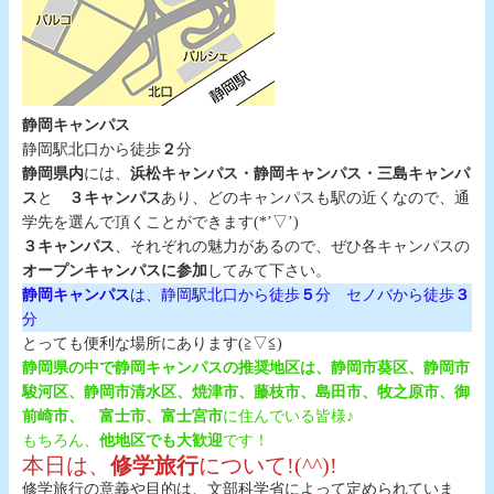
静岡キャンパス
静岡駅北口から徒歩
２
分
静岡県内
には、
浜松キャンパス・静岡キャンパス・三島キャンパ
ス
と
３キャンパス
あり、どのキャンパスも駅の近くなので、通
学先を選んで頂くことができます(*’▽’)
３キャンパス
、それぞれの魅力があるので、ぜひ各キャンパスの
オープンキャンパスに参加
してみて下さい。
静岡キャンパス
は、静岡駅北口から徒歩
５
分 セノバから徒歩
３
分
とっても便利な場所にあります(≧▽≦)
静岡県の中で静岡キャンパスの推奨地区は、静岡市葵区、静岡市
駿河区、静岡市清水区、焼津市、藤枝市、島田市、牧之原市、御
前崎市、
富士市、富士宮市
に住んでいる皆様♪
もちろん、
他地区でも大歓迎
です！
本日は、
修学旅行
について!(^^)!
修学旅行の意義や目的は、文部科学省によって定められていま