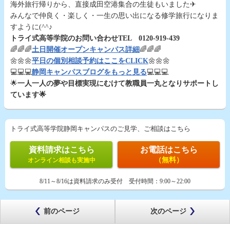
海外旅行帰りから、直接成田空港集合の生徒もいました✈
みんなで仲良く・楽しく・一生の思い出になる修学旅行になりま
すように(^^♪
トライ式高等学院のお問い合わせTEL 0120-919-439
🌈🌈🌈
土日開催オープンキャンパス詳細
🌈🌈🌈
🌼🌼🌼
平日の個別相談予約はここをCLICK
🌼🌼🌼
💻💻💻
静岡キャンパスブログをもっと見る
💻💻💻
🌟
一人一人の夢や目標実現にむけて教職員一丸となりサポートし
ています🌟
トライ式高等学院静岡キャンパスのご見学、ご相談はこちら
資料請求はこちら
お電話はこちら
（無料）
オンライン相談も実施中
8/11～8/16は資料請求のみ受付
受付時間：
9:00～22:00
前のページ
次のページ