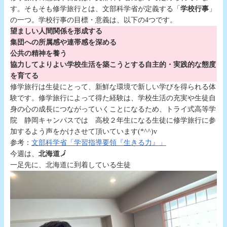
す。そもそも修学旅行とは、文部科学省が定義する「
学校行事
」
の一つ。学校行事の目標・意義は、以下の4つです。
望ましい人間関係を形成する
集団への所属感や連帯感を深める
公共の精神を養う
協力してよりよい学校生活を築こうとする自主的・実践的な態度
を育てる
修学旅行は生徒にとって、新鮮な環境で新しい学びを得られる体
験です。修学旅行によって得た経験は、学校生活の充実や生徒自
身の心の成長につながっていくことになるため、トライ式高等学
院 静岡キャンパスでは 高校２年生になる生徒に修学旅行に参
加するよう声をかけさせて頂いています(*^^)v
参考：
文部科学省「学習指導要領『生きる力』」
今週は、
北海道
🗾
一足先に、北海道に到着している生徒