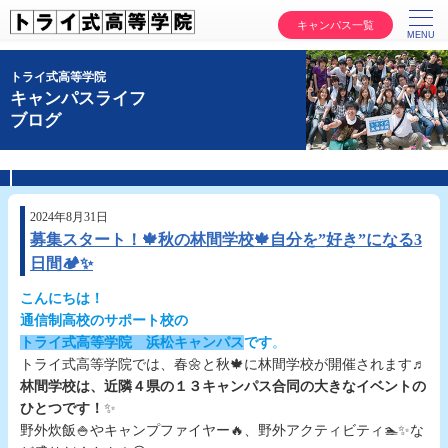
キャンパス一覧
トライ式高等学院
キャンパスライフ
ブログ
2024年8月31日
募集スタート！🍁秋の林間学校🍁自分を”好き”になる3
日間🏕️✨
こんにちは！
通信制高校のサポート校の
トライ式高等学院 浜松キャンパス
です
。
トライ式高等学院では、春🌼と秋🍁に林間学校が開催されます♬
林間学校は、近隣４県の１３キャンパス合同の大きなイベントの
ひとつです！
✨
野外炊飯🍚やキャンプファイヤー🔥、野外アクティビティ🏊✨な