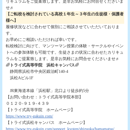
リキュラムをご提案致します。是非お気軽にお問合せくださいま
せ♬
【ご転校を検討されている高校１年生～３年生の生徒様・保護者
様へ】
履修状況などに合わせて個別にご相談させていただいておりま
す。
お早めにご相談いただければ幸いです。
転校検討に向けて、マンツーマン授業の体験・サークルやイベン
トへの参加体験も可能です。生徒さまの状況に合わせたカリキュ
ラムをご提案致します。是非お気軽にお問合せくださいませ♬
🌈
トライ式高等学院 浜松キャンパス
🌈
静岡県浜松市中央区鍛治町140-4
浜松Aビル1F
JR東海道本線「浜松駅」北口より徒歩約5分
【お問い合わせ：トライ式高等学院本部】
０１２０-９１９-４３９
【トライ式高等学院 ホームページ】
https://www.try-gakuin.com/
【トライ式浜松キャンパス ホームページ】
https://www.try-gakuin.com/support_kyoten/shizuoka/hamamatsu/