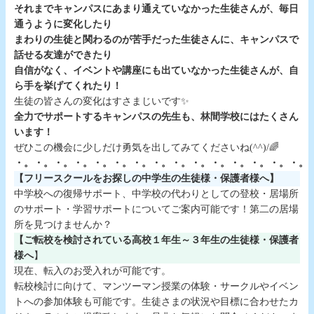
それまでキャンパスにあまり通えていなかった生徒さんが、毎日
通うように変化したり
まわりの生徒と関わるのが苦手だった生徒さんに、キャンパスで
話せる友達ができたり
自信がなく、イベントや講座にも出ていなかった生徒さんが、自
ら手を挙げてくれたり！
生徒の皆さんの変化はすさまじいです✨
全力でサポートするキャンパスの先生も、林間学校にはたくさん
います！
ぜひこの機会に少しだけ勇気を出してみてくださいね(^^)/🌈
・。・。・。・。・。・。・。・。・。・。・。・。・。・。・。
【フリースクールをお探しの中学生の生徒様・保護者様へ】
中学校への復帰サポート、中学校の代わりとしての登校・居場所
のサポート・学習サポートについてご案内可能です！第二の居場
所を見つけませんか？
【ご転校を検討されている高校１年生～３年生の生徒様・保護者
様へ
】
現在、転入のお受入れが可能です。
転校検討に向けて、マンツーマン授業の体験・サークルやイベン
トへの参加体験も可能です。生徒さまの状況や目標に合わせたカ