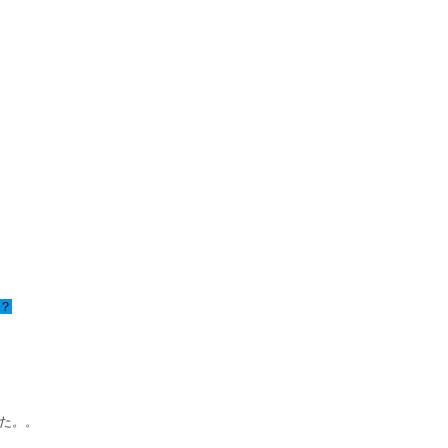
？
た。。