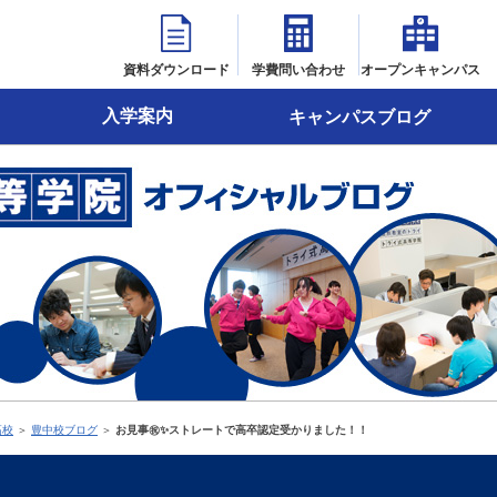
資料ダウンロード
学費問い合わせ
オープンキャンパス
入学案内
キャンパスブログ
高校
＞
豊中校ブログ
＞
お見事㊗✨ストレートで高卒認定受かりました！！