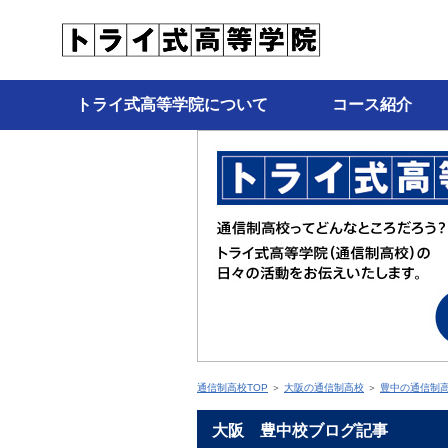
トライ式高等学院について
コース紹介
通信制高校TOP
＞
大阪の通信制高校
＞
豊中の通信制
大阪 豊中校ブログ記事