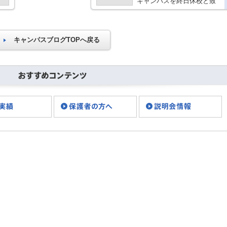
キャンパスを終日休校と致
します。 小禄キャンパス
那覇新都心キャンパス 授業
が予定されていた場合は振
替可能ですので、後日キャ
キャンパスブログTOPへ戻る
ンパスと調整をお願いいた
します・・・