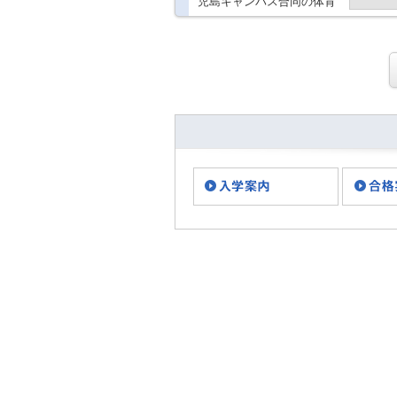
児島キャンパス合同の体育
祭に伴い、 下記キャンパス
は休校となりますので、ご
注意ください。 鹿児島キャ
ンパス 終日休校 熊本キャ
ンパスは通常開校と
な・・・