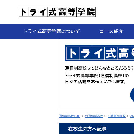
トライ式高等学院について
コース紹介
通信制高校TOP
＞
の通信制高校
＞
の通信制高校
＞
在
在校生の方へ記事