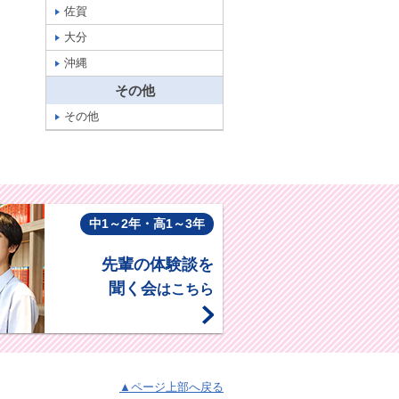
佐賀
大分
沖縄
その他
その他
中1～2年・高1～3年
先輩の体験談を
聞く会
はこちら
▲ページ上部へ戻る