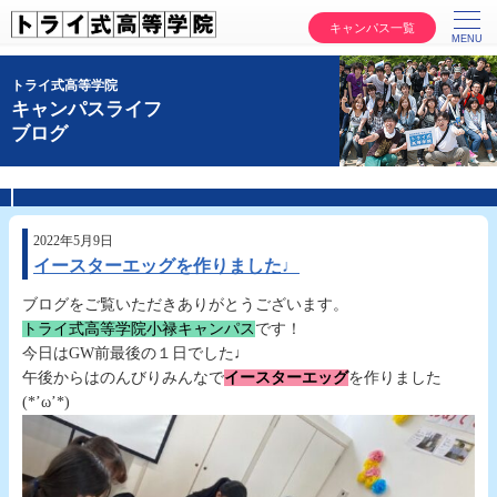
キャンパス一覧
トライ式高等学院
キャンパスライフ
ブログ
2022年5月9日
イースターエッグを作りました♩
ブログをご覧いただきありがとうございます。
トライ式高等学院小禄キャンパス
です！
今日はGW前最後の１日でした♩
午後からはのんびりみんなで
イースターエッグ
を作りました
(*’ω’*)