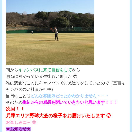
朝から
キャンパスに来て自習をして
から
明石に向かっている生徒もいました 😎
私は残念なことにキャンパスでお見送りをしていたので（三宮キ
ャンパスのい社員が引率）
当日のことは
どんな雰囲気だったかわかりません・・・
そのため
生徒からの感想を聞いていきたいと思います！！！
次回！！
兵庫エリア野球大会の様子をお届けいたします 😛
お楽しみに～ 😛
★お知らせ★