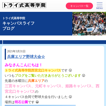
キャンパス一覧
トライ式高等学院
キャンパスライフ
ブログ
2021年3月31日
兵庫エリア野球大会☆
みなさんこんにちは！
トライ式高等学院西宮北口キャンパス
です 😛
いつも
ブログをご覧いただきありがとうございます
😛
先週の水曜日に
兵庫エリア
の
三宮キャンパス、元町キャンパス、姫路キャンパス、西
宮北口キャンパス
の
４キャンパス合同で野球大会を行いました 😛
場所は
明石公園
です 😀