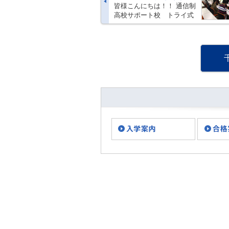
皆様こんにちは！！ 通信制
高校サポート校 トライ式
高等学院 千葉キャンパス
です★ ブログをご覧いただ
きありがとうございます。
梅雨に入り毎日鬱陶しい日
が続いたと思うと、急に晴
天で暑い・・・