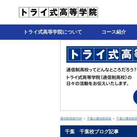
トライ式高等学院について
コース紹介
通信制高校TOP
＞
千葉の通信制高校
＞
千葉の通信制
千葉 千葉校ブログ記事