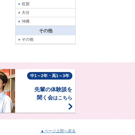
佐賀
大分
沖縄
その他
その他
中1～2年・高1～3年
先輩の体験談を
聞く会
はこちら
▲ページ上部へ戻る