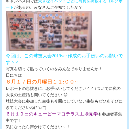
キャンパス内では
大きなイベントごとに写真を掲載するコルクボ
ード
があるの、みなさんご存知でしたか？
今回は、この球技大会2019ver.作成のお手伝いのお願いで
す＾＾
写真を切って貼っていくのをみんなでやりませんか！
日にちは
６月１７日の月曜日１１:００~
レポートの息抜きに…お手伝いしてください＾＾♪ついでに私の
大阪の土産話も聞いてください 😉
球技大会に参加した生徒も今回はしていない生徒もぜひあそびに
きてくださいね(*’ω’*)
６月１９日のキューピーマヨテラス工場見学
も参加者募集
中です！
気になったら声かけてください～！