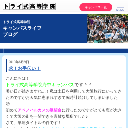
キャンパス一覧
トライ式高等学院
キャンパスライフ
ブログ
2019年6月9日
求！お手伝い！
こんにちは！
トライ式高等学院府中キャンパス
です＾＾
暑い日が続きますね…！私は土日を利用して大阪旅行にいってき
たのですがお天気に恵まれすぎて腕時計焼けしてしまいました
😯
初めて
アベノハルカスの展望台
に行ったのですがとても窓が大き
くて大阪の街を一望できる素敵な場所でした♪
さて、早速タイトルの件です！