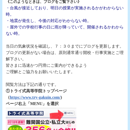
《このようなときは、ブログをご覧下さい》
・台風が接近しており、明日の授業が実施されるかがわからない
時。
・地震が発生し、今後の対応がわからない時。
・屋外での学校行事の日に雨が降っていて、開催されるかわから
ない時。
◇
当日の気象状況を確認し、７：３０までにブログを更新します。
ブログの更新がない場合は、原則通常通り開校・行事実施とご理
解下さい。
皆さまに迅速かつ円滑にご案内ができるよう
ご理解とご協力をお願いいたします。
◇
閲覧方法は下記の通りです。
①トライ式高等学院トップページ
（
https://www.try-gakuin.com/
)
ページ右上「MENU」を選択