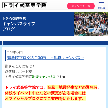
キャンパス一覧
トライ式高等学院
キャンパスライフ
ブログ
2018年7月7日
緊急時ブログのご案内 ～池袋キャンパス～
皆さんこんにちは！
通信制サポート校
トライ式高等学院
池袋キャンパス
です★
◇
トライ式高等学院では、
台風・地震発生などの緊急時
、
休校やイベント中止などの変更がある場合には
オフィシャルブログ
にてご案内をいたします。
◇