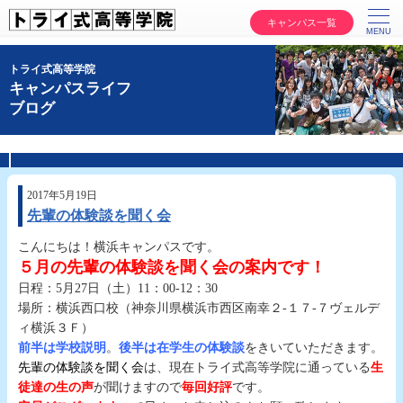
キャンパス一覧
トライ式高等学院
キャンパスライフ
ブログ
2017年5月19日
先輩の体験談を聞く会
こんにちは！横浜キャンパスです。
５月の先輩の体験談を聞く会の案内です！
日程：5月27日（土）11：00-12：30
場所：横浜西口校（神奈川県横浜市西区南幸２-１７-７ヴェルデ
ィ横浜３Ｆ）
前半は学校説明
。
後半は在学生の体験談
をきいていただきます。
先輩の体験談を聞く会
は、現在トライ式高等学院に通っている
生
徒達の生の声
が聞けますので
毎回好評
です。