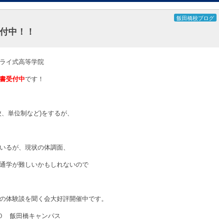
飯田橋校ブログ
付中！！
ライ式高等学院
書受付中
です！
校、単位制など)をするが、
いるが、現状の体調面、
通学が難しいかもしれないので
の体験談を聞く会大好評開催中です。
３０ 飯田橋キャンパス