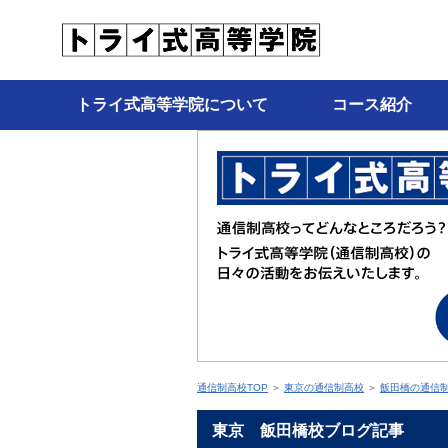
トライ式高等学院について
コース紹介
通信制高校TOP
＞
東京の通信制高校
＞
飯田橋の通信
東京 飯田橋校ブログ記事