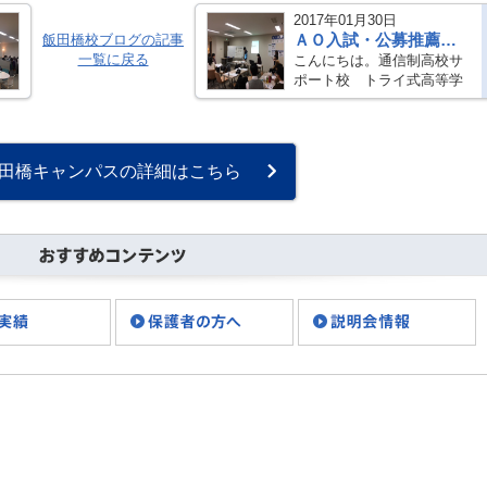
2017年01月30日
ＡＯ入試・公募推薦合格の秘密。
飯田橋校ブログの記事
一覧に戻る
こんにちは。通信制高校サ
ポート校 トライ式高等学
院 東京本部です。今年度、
トライ式高等学院では、 Ａ
Ｏ入試・公募推薦での大学
進学者が多数でています！
田橋キャンパスの詳細はこちら
例：慶應義塾大学 総合政
策学部 ・・・