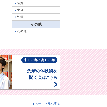
佐賀
大分
沖縄
その他
その他
中1～2年・高1～3年
先輩の体験談を
聞く会
はこちら
▲ページ上部へ戻る