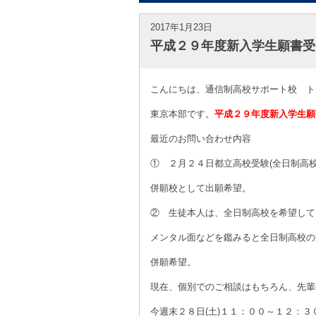
2017年1月23日
平成２９年度新入学生願書受
こんにちは、通信制高校サポート校 ト
東京本部です。
平成２９年度新入学生願
最近のお問い合わせ内容
① ２月２４日都立高校受験(全日制高
併願校として出願希望。
② 生徒本人は、全日制高校を希望して
メンタル面などを鑑みると全日制高校の
併願希望。
現在、個別でのご相談はもちろん、先輩
今週末２８日(土)１１：００～１２：