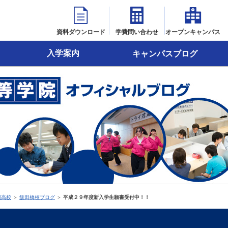
資料ダウンロード
学費問い合わせ
オープンキャンパス
入学案内
キャンパスブログ
制高校
＞
飯田橋校ブログ
＞
平成２９年度新入学生願書受付中！！