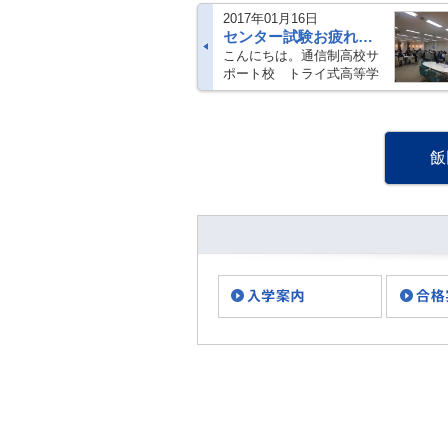
2017年01月16日
センター試験お疲れ様！
こんにちは。通信制高校サ
ポート校 トライ式高等学
院 東京です。昨日はセンタ
ー試験でしたね。 次期受験
生も、１年後の自分を意識
したのではないでしょう
飯
か。 東京のキャンパスは、
毎日多くの・・・