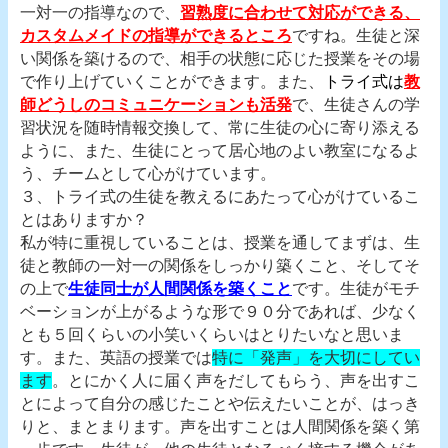
一対一の指導なので、
習熟度に合わせて対応ができる、
カスタムメイドの指導ができるところ
ですね。生徒と深
い関係を築けるので、相手の状態に応じた授業をその場
で作り上げていくことができます。また、
トライ式は
教
師どうしのコミュニケーションも活発
で、生徒さんの学
習状況を随時情報交換して、常に生徒の心に寄り添える
ように、また、生徒にとって居心地のよい教室になるよ
う、チームとして心がけています。
３、トライ式の生徒を教えるにあたって心がけているこ
とはありますか？
私が特に重視していることは、授業を通してまずは、生
徒と教師の一対一の関係をしっかり築くこと、そしてそ
の上で
生徒同士が人間関係を築くこと
です。生徒がモチ
ベーションが上がるような形で９０分であれば、少なく
とも５回くらいの小笑いくらいはとりたいなと思いま
す。また、英語の授業では
特に「発声」を大切にしてい
ます
。とにかく人に届く声をだしてもらう、声を出すこ
とによって自分の感じたことや伝えたいことが、はっき
りと、まとまります。声を出すことは人間関係を築く第