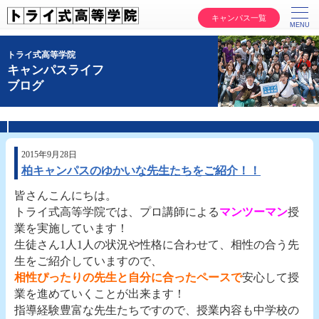
キャンパス一覧
トライ式高等学院
キャンパスライフ
ブログ
2015年9月28日
柏キャンパスのゆかいな先生たちをご紹介！！
皆さんこんにちは。
トライ式高等学院では、プロ講師による
マンツーマン
授
業を実施しています！
生徒さん1人1人の状況や性格に合わせて、相性の合う先
生をご紹介していますので、
相性ぴったりの先生と自分に合ったペースで
安心して授
業を進めていくことが出来ます！
指導経験豊富な先生たちですので、授業内容も中学校の