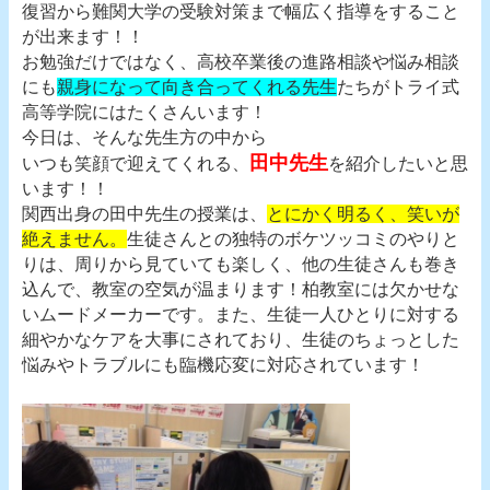
復習から難関大学の受験対策まで幅広く指導をすること
が出来ます！！
お勉強だけではなく、高校卒業後の進路相談や悩み相談
にも
親身になって向き合ってくれる先生
たちがトライ式
高等学院にはたくさんいます！
今日は、そんな先生方の中から
田中先生
いつも笑顔で迎えてくれる、
を紹介したいと思
います！！
関西出身の田中先生の授業は、
とにかく明るく、笑いが
絶えません。
生徒さんとの独特のボケツッコミのやりと
りは、周りから見ていても楽しく、他の生徒さんも巻き
込んで、教室の空気が温まります！柏教室には欠かせな
いムードメーカーです。また、生徒一人ひとりに対する
細やかなケアを大事にされており、生徒のちょっとした
悩みやトラブルにも臨機応変に対応されています！