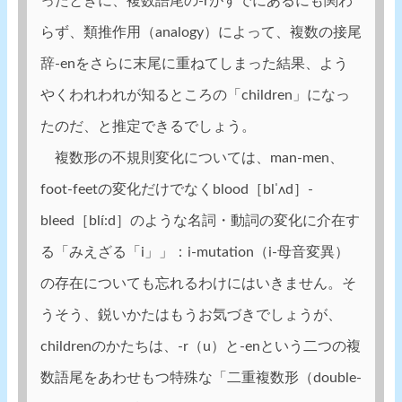
ったときに、複数語尾の-rがすでにあるにも関わ
らず、類推作用（analogy）によって、複数の接尾
辞-enをさらに末尾に重ねてしまった結果、よう
やくわれわれが知るところの「children」になっ
たのだ、と推定できるでしょう。
複数形の不規則変化については、man-men、
foot-feetの変化だけでなくblood［blˈʌd］-
bleed［blí:d］のような名詞・動詞の変化に介在す
る「みえざる「i」」：i-mutation（i-母音変異）
の存在についても忘れるわけにはいきません。そ
うそう、鋭いかたはもうお気づきでしょうが、
childrenのかたちは、-r（u）と-enという二つの複
数語尾をあわせもつ特殊な「二重複数形（double-