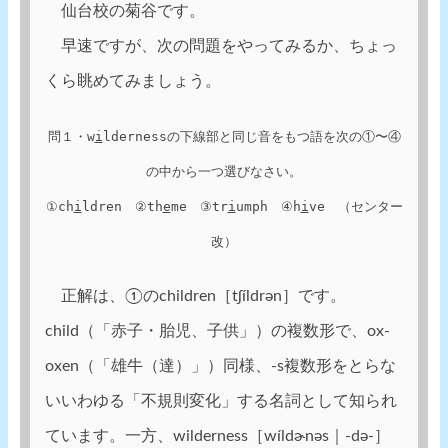
仙台校の菊谷です。
早速ですが、次の問題をやってみるか、ちょっ
くら眺めてみましょう。
問１・w
i
ldernessの下線部と同じ音をもつ語を次の①〜④
の中から一つ選びなさい。

①ch
i
ldren　②th
e
me　③tr
i
umph　④h
i
ve　（センター
改）
正解は、①のchildren［tʃíldrən］です。
child（「赤子・胎児、子供」）の複数形で、ox-
oxen（「雄牛（達）」）同様、-s複数形をとらな
いいわゆる「不規則変化」する名詞として知られ
ています。一方、wilderness［wíldɚnəs｜‐də‐］