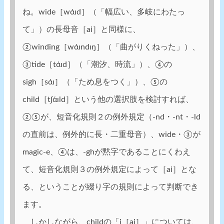
ね。wide［wάɪd］（「幅広い、多岐にわたっ
て」）の長母音［ai］と同様に、
②winding［wάɪndɪŋ］（「曲がりくねった」）、
③tide［tάɪd］（「潮汐、時流」）、④の
sigh［sάɪ］（「ため息をつく」）、⑤の
child［tʃάɪld］という他の選択肢を検討すれば、
②⑤が、短音化規則２の例外規定（-nd・-nt・-ld
の直前は、例外的に長・二重母音）、wide・③が
magic-e、④は、-ghが黙字であることにくわえ
て、短音化規則３の例外規定によって［ai］とな
る、ということが綴り字の規則によって判断でき
ます。
しかしながら、childの「i［ai］」については、