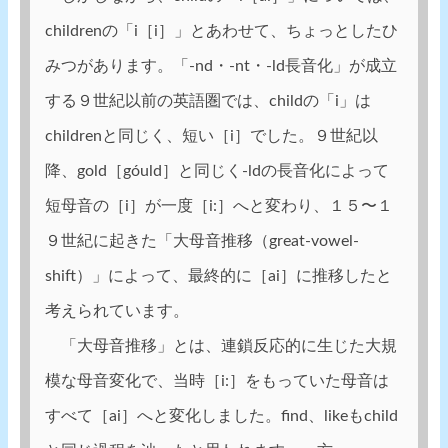
childrenの「i［i］」とあわせて、ちょっとしたひ
みつがあります。「-nd・-nt・-ld長音化」が成立
する９世紀以前の英語圏では、childの「i」は
childrenと同じく、短い［i］でした。９世紀以
降、gold［góuld］と同じく-ldの長音化によって
短母音の［i］が一度［i:］へと変わり、１５〜１
９世紀に起きた「大母音推移（great-vowel-
shift）」によって、最終的に［ai］に推移したと
考えられています。
「大母音推移」とは、連鎖反応的に生じた大規
模な母音変化で、当時［i:］をもっていた母音は
すべて［ai］へと変化しました。find、likeもchild