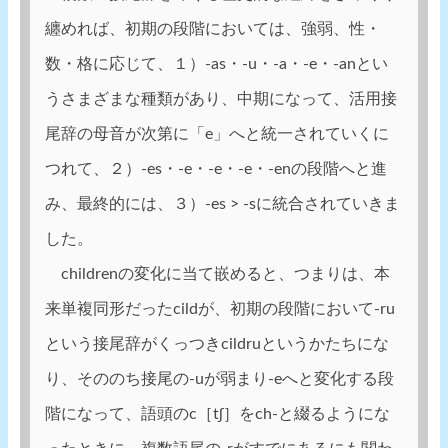
纏めれば、初期の段階においては、強弱、性・
数・格に応じて、１）-as・-u・-a・-e・-anとい
うさまざまな種類があり、中期になって、活用接
尾辞の母音が次第に「e」へと統一されていくに
つれて、２）-es・-e・-e・-e・-enの段階へと進
み、最終的には、３）-es > -sに統合されていきま
した。
childrenの変化に当て嵌めると、つまりは、本
来単複同形だったcildが、初期の段階において-ru
という接尾辞がくっつきcildruというかたちにな
り、そののち接尾の-uが弱まり-eへと変化する段
階になって、語頭のc［tʃ］をch-と綴るようにな