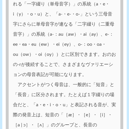
れる「一字綴り（単母音字）」の系統（a・e・
i（y）・o・u）と、「a-・e-・o-」という三母音
字にさらに単母音字が連なる「二字綴り（二重母
音字）」の系統（a-：au（aw）・ai（ay）、e-：
ee・ea・eu（ew）・ei（ey）、o-：oo・oa・
ou（ow）・oi（oy））とに区別できます。おのお
の-rが後続することで、さまざまなヴァリエーシ
ョンの母音表記が可能になります。
アクセントがつく母音は、一般的に「短音」と
「長音」に区分されます。たとえば１字綴りの場
合だと、「a・e・i・o・u」と表記される音が、実
際の発音上は、短音の「［æ］・［e］・［i］・
［a | ɔ］・［ʌ］」のグループと、長音の