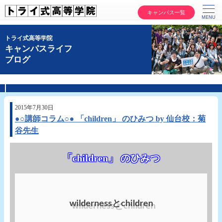
キャンパス一覧
トライ式高等学院
キャンパスライフ
ブログ
2015年7月30日
●○講師コラム○● 「children」 のひみつ by 仙台校：菊
谷先生
「children」 のひみつ
wildernessとchildren