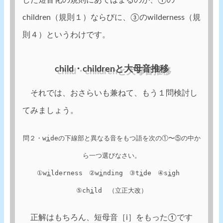
した短音化の規則にあてはまるのが、①の
children（規則１）ならびに、③のwilderness（規
則４）というわけです。
child・childrenと大母音推移
それでは、おさらいも兼ねて、もう１問検討し
てみましょう。
問２・w
i
deの下線部と異なる音をもつ語を次の①〜⑤の中か
ら一つ選びなさい。

①w
i
lderness　②w
i
nding　③t
i
de　④s
i
gh　
⑤ch
i
ld　（立正大改）
正解はもちろん、短母音［i］をもった①です