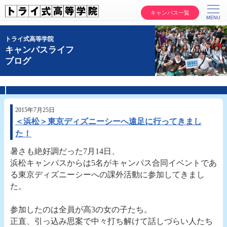
キャンパス一覧
トライ式高等学院
キャンパスライフ
ブログ
2015年7月25日
＜浜松＞東京ディズニーシーへ遠足に行ってきまし
た！
暑さも絶好調だった7月14日、
浜松キャンパスからは5名がキャンパス合同イベントであ
る東京ディズニーシーへの課外活動に参加してきまし
た。
参加したのは全員が高3の女の子たち。
正直、引っ込み思案で中々打ち解けて話しづらい人たち