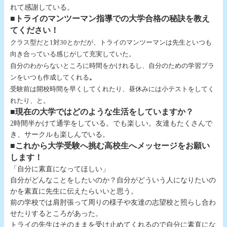
れて感謝している。
■トライのマンツーマン指導での大学合格の秘訣を教え
てください！
クラス型だと1対30とかだが、トライのマンツーマンは先生といつも
向き合っている感じがして充実していた。
自分のわからないところに時間をかけれるし、自分のための学習プラ
ンをいつも作成してくれる
。
受験前は開校時間を早くしてくれたり、昼休みには小テストをしてく
れたり、と。
■現在の大学ではどのような生活をしていますか？
2時間半かけて通学をしている。でも楽しい。友達もたくさんで
き、サークルも楽しんでいる。
■これから大学受験へ挑む高校生へメッセージをお願い
します！
「自分に素直になってほしい」
自分がどんなことをしたいのか？自分がどういう人になりたいの
かを素直に先生に伝えたらいいと思う。
前の学校では肩肘張って周りの様子や友達の志望校と照らし合わ
せたりするところがあった。
トライの先生はそのままを受け止めてくれるので自分に素直にな