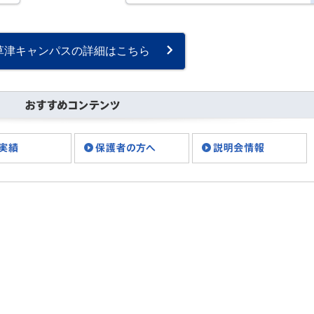
す。 先週、バドミントン部
の2月の活動を行いました
ー！！ 今回、初めて参加し
てくれた子もいましたよ★
草津キャンパスの詳細はこちら
毎回参加して・・・