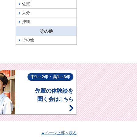
佐賀
大分
沖縄
その他
その他
中1～2年・高1～3年
先輩の体験談を
聞く会
はこちら
▲ページ上部へ戻る