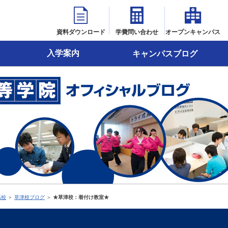
資料ダウンロード
学費問い合わせ
オープンキャンパス
入学案内
キャンパスブログ
高校
＞
草津校ブログ
＞
★草津校：着付け教室★