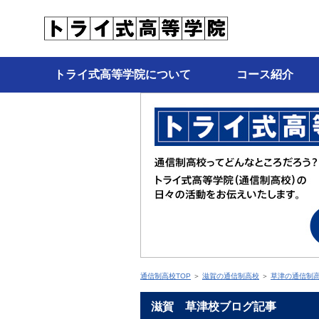
トライ式高等学院について
コース紹介
通信制高校TOP
＞
滋賀の通信制高校
＞
草津の通信制
滋賀 草津校ブログ記事